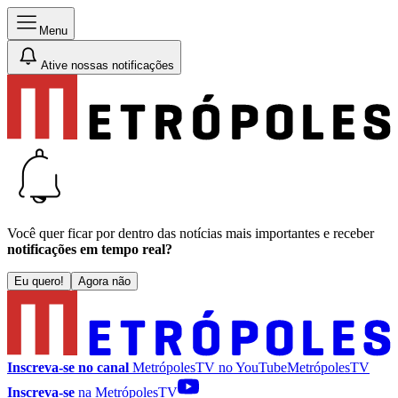
Menu
Ative nossas notificações
Você quer ficar por dentro das notícias mais importantes e receber
notificações em tempo real?
Eu quero!
Agora não
Inscreva-se no canal
MetrópolesTV no
YouTube
MetrópolesTV
Inscreva-se
na MetrópolesTV