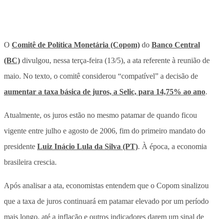
O
Comitê de Política Monetária (Copom)
do
Banco Central
(BC)
divulgou, nessa terça-feira (13/5), a ata referente à reunião de
maio. No texto, o comitê considerou “compatível” a decisão de
aumentar a taxa básica de juros, a Selic, para 14,75% ao ano
.
Atualmente, os juros estão no mesmo patamar de quando ficou
vigente entre julho e agosto de 2006, fim do primeiro mandato do
presidente
Luiz Inácio Lula da Silva (PT)
. À época, a economia
brasileira crescia.
Após analisar a ata, economistas entendem que o Copom sinalizou
que a taxa de juros continuará em patamar elevado por um período
mais longo, até a inflação e outros indicadores darem um sinal de