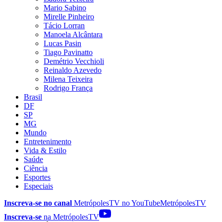
Mario Sabino
Mirelle Pinheiro
Tácio Lorran
Manoela Alcântara
Lucas Pasin
Tiago Pavinatto
Demétrio Vecchioli
Reinaldo Azevedo
Milena Teixeira
Rodrigo França
Brasil
DF
SP
MG
Mundo
Entretenimento
Vida & Estilo
Saúde
Ciência
Esportes
Especiais
Inscreva-se no canal
MetrópolesTV no
YouTube
MetrópolesTV
Inscreva-se
na MetrópolesTV