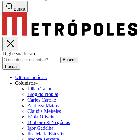
Busca
Digite sua busca
Buscar
Buscar
Últimas notícias
Colunistas
Lilian Tahan
Blog do Noblat
Carlos Carone
Andreza Matais
Claudia Meireles
Fábia Oliveira
Dinheiro & Negócios
Igor Gadelha
Ilca Maria Estevão
Isadora Teixeira