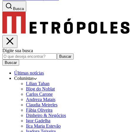
Busca
Digite sua busca
Buscar
Buscar
Últimas notícias
Colunistas
Lilian Tahan
Blog do Noblat
Carlos Carone
Andreza Matais
Claudia Meireles
Fábia Oliveira
Dinheiro & Negócios
Igor Gadelha
Ilca Maria Estevão
Isadora Teixeira