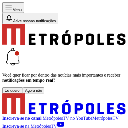
Menu
Ative nossas notificações
Você quer ficar por dentro das notícias mais importantes e receber
notificações em tempo real?
Eu quero!
Agora não
Inscreva-se no canal
MetrópolesTV no
YouTube
MetrópolesTV
Inscreva-se
na MetrópolesTV