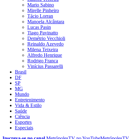
Mario Sabino
Mirelle Pinheiro
Tácio Lorran
Manoela Alcântara
Lucas Pasin
Tiago Pavinatto
Demétrio Vecchioli
Reinaldo Azevedo
Milena Teixeira
Alfredo Henrique
Rodrigo França
Vinícius Passarelli
Brasil
DF
SP
MG
Mundo
Entretenimento
Vida & Estilo
Saúde
Ciência
Esportes
Especiais
Inscreva-se no canal
MetrópolesTV no
YouTube
MetrópolesTV