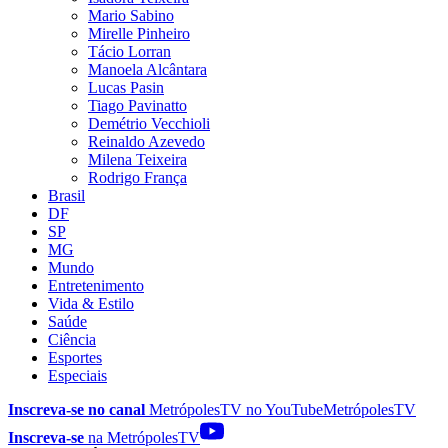
Mario Sabino
Mirelle Pinheiro
Tácio Lorran
Manoela Alcântara
Lucas Pasin
Tiago Pavinatto
Demétrio Vecchioli
Reinaldo Azevedo
Milena Teixeira
Rodrigo França
Brasil
DF
SP
MG
Mundo
Entretenimento
Vida & Estilo
Saúde
Ciência
Esportes
Especiais
Inscreva-se no canal
MetrópolesTV no
YouTube
MetrópolesTV
Inscreva-se
na MetrópolesTV