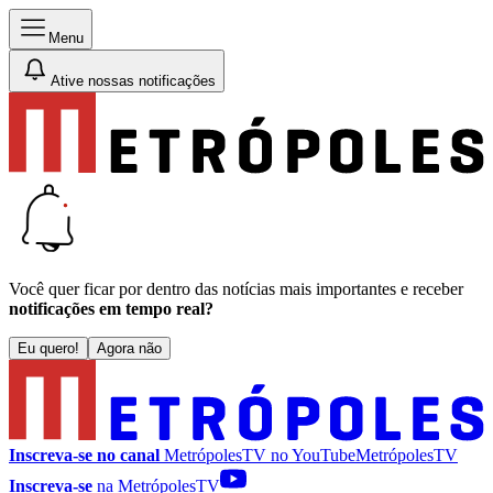
Menu
Ative nossas notificações
Você quer ficar por dentro das notícias mais importantes e receber
notificações em tempo real?
Eu quero!
Agora não
Inscreva-se no canal
MetrópolesTV no
YouTube
MetrópolesTV
Inscreva-se
na MetrópolesTV