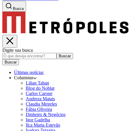
Busca
Digite sua busca
Buscar
Buscar
Últimas notícias
Colunistas
Lilian Tahan
Blog do Noblat
Carlos Carone
Andreza Matais
Claudia Meireles
Fábia Oliveira
Dinheiro & Negócios
Igor Gadelha
Ilca Maria Estevão
Isadora Teixeira