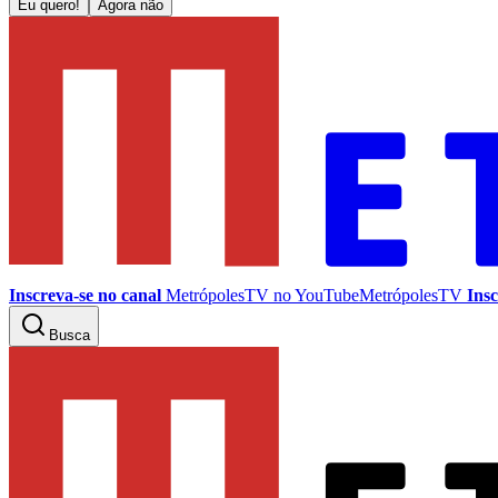
Eu quero!
Agora não
Inscreva-se no canal
MetrópolesTV no
YouTube
MetrópolesTV
Insc
Busca