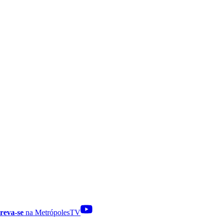
reva-se
na MetrópolesTV