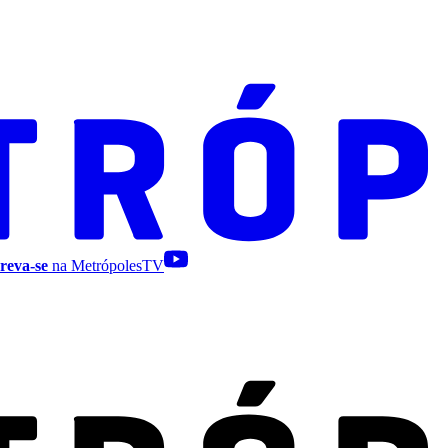
reva-se
na MetrópolesTV