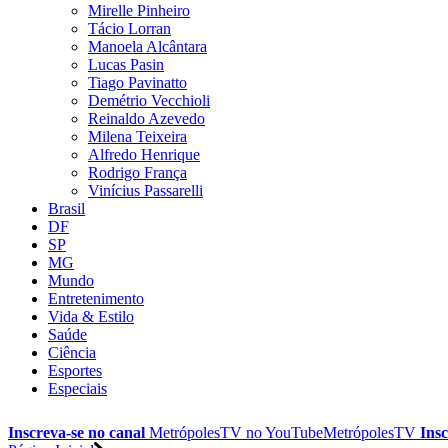
Mirelle Pinheiro
Tácio Lorran
Manoela Alcântara
Lucas Pasin
Tiago Pavinatto
Demétrio Vecchioli
Reinaldo Azevedo
Milena Teixeira
Alfredo Henrique
Rodrigo França
Vinícius Passarelli
Brasil
DF
SP
MG
Mundo
Entretenimento
Vida & Estilo
Saúde
Ciência
Esportes
Especiais
Inscreva-se no canal
MetrópolesTV no
YouTube
MetrópolesTV
Insc