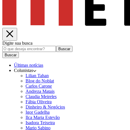
Digite sua busca
Buscar
Buscar
Últimas notícias
Colunistas
Lilian Tahan
Blog do Noblat
Carlos Carone
Andreza Matais
Claudia Meireles
Fábia Oliveira
Dinheiro & Negócios
Igor Gadelha
Ilca Maria Estevão
Isadora Teixeira
Mario Sabino