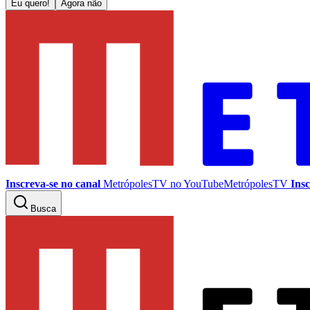
Eu quero!
Agora não
Inscreva-se no canal
MetrópolesTV no
YouTube
MetrópolesTV
Insc
Busca