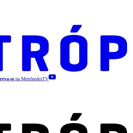
reva-se
na MetrópolesTV