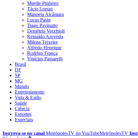
Mirelle Pinheiro
Tácio Lorran
Manoela Alcântara
Lucas Pasin
Tiago Pavinatto
Demétrio Vecchioli
Reinaldo Azevedo
Milena Teixeira
Alfredo Henrique
Rodrigo França
Vinícius Passarelli
Brasil
DF
SP
MG
Mundo
Entretenimento
Vida & Estilo
Saúde
Ciência
Esportes
Especiais
Inscreva-se no canal
MetrópolesTV no
YouTube
MetrópolesTV
Insc