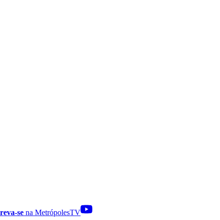
reva-se
na MetrópolesTV