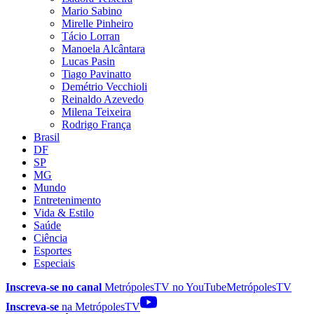
Mario Sabino
Mirelle Pinheiro
Tácio Lorran
Manoela Alcântara
Lucas Pasin
Tiago Pavinatto
Demétrio Vecchioli
Reinaldo Azevedo
Milena Teixeira
Rodrigo França
Brasil
DF
SP
MG
Mundo
Entretenimento
Vida & Estilo
Saúde
Ciência
Esportes
Especiais
Inscreva-se no canal
MetrópolesTV no
YouTube
MetrópolesTV
Inscreva-se
na MetrópolesTV