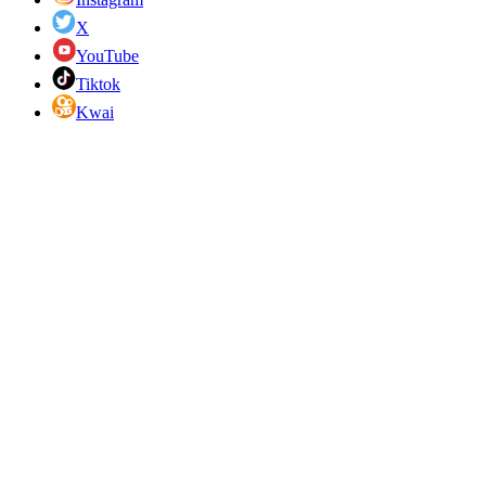
X
YouTube
Tiktok
Kwai