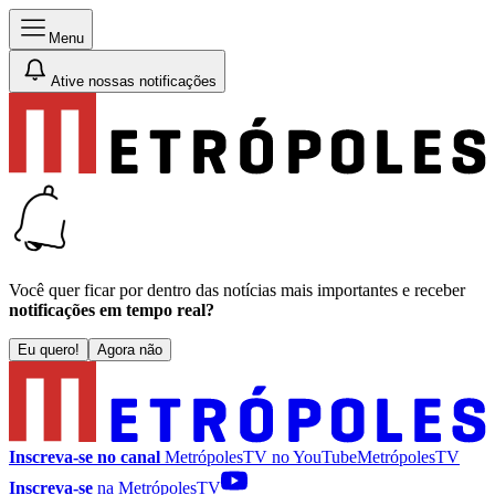
Menu
Ative nossas notificações
Você quer ficar por dentro das notícias mais importantes e receber
notificações em tempo real?
Eu quero!
Agora não
Inscreva-se no canal
MetrópolesTV no
YouTube
MetrópolesTV
Inscreva-se
na MetrópolesTV