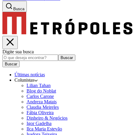
Busca
Digite sua busca
Buscar
Buscar
Últimas notícias
Colunistas
Lilian Tahan
Blog do Noblat
Carlos Carone
Andreza Matais
Claudia Meireles
Fábia Oliveira
Dinheiro & Negócios
Igor Gadelha
Ilca Maria Estevão
Isadora Teixeira