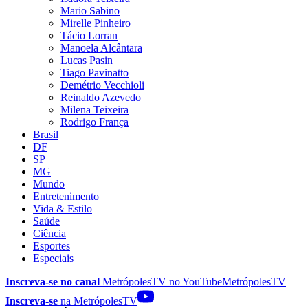
Mario Sabino
Mirelle Pinheiro
Tácio Lorran
Manoela Alcântara
Lucas Pasin
Tiago Pavinatto
Demétrio Vecchioli
Reinaldo Azevedo
Milena Teixeira
Rodrigo França
Brasil
DF
SP
MG
Mundo
Entretenimento
Vida & Estilo
Saúde
Ciência
Esportes
Especiais
Inscreva-se no canal
MetrópolesTV no
YouTube
MetrópolesTV
Inscreva-se
na MetrópolesTV