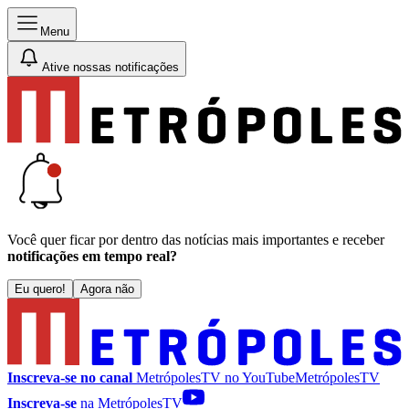
Menu
Ative nossas notificações
Você quer ficar por dentro das notícias mais importantes e receber
notificações em tempo real?
Eu quero!
Agora não
Inscreva-se no canal
MetrópolesTV no
YouTube
MetrópolesTV
Inscreva-se
na MetrópolesTV