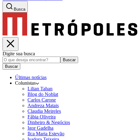
Busca
Digite sua busca
Buscar
Buscar
Últimas notícias
Colunistas
Lilian Tahan
Blog do Noblat
Carlos Carone
Andreza Matais
Claudia Meireles
Fábia Oliveira
Dinheiro & Negócios
Igor Gadelha
Ilca Maria Estevão
Isadora Teixeira