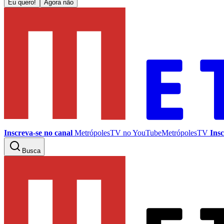
Eu quero!
Agora não
Inscreva-se no canal
MetrópolesTV no
YouTube
MetrópolesTV
Insc
Busca