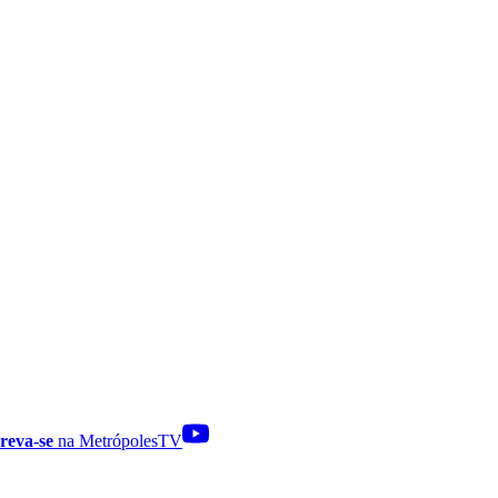
reva-se
na MetrópolesTV