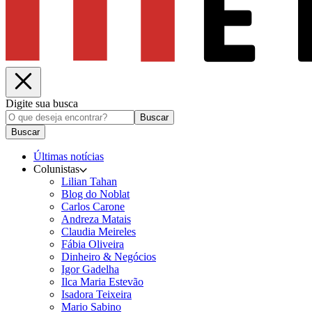
Digite sua busca
Buscar
Buscar
Últimas notícias
Colunistas
Lilian Tahan
Blog do Noblat
Carlos Carone
Andreza Matais
Claudia Meireles
Fábia Oliveira
Dinheiro & Negócios
Igor Gadelha
Ilca Maria Estevão
Isadora Teixeira
Mario Sabino