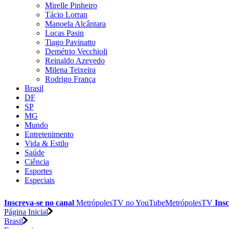
Mirelle Pinheiro
Tácio Lorran
Manoela Alcântara
Lucas Pasin
Tiago Pavinatto
Demétrio Vecchioli
Reinaldo Azevedo
Milena Teixeira
Rodrigo França
Brasil
DF
SP
MG
Mundo
Entretenimento
Vida & Estilo
Saúde
Ciência
Esportes
Especiais
Inscreva-se no canal
MetrópolesTV no
YouTube
MetrópolesTV
Insc
Página Inicial
Brasil