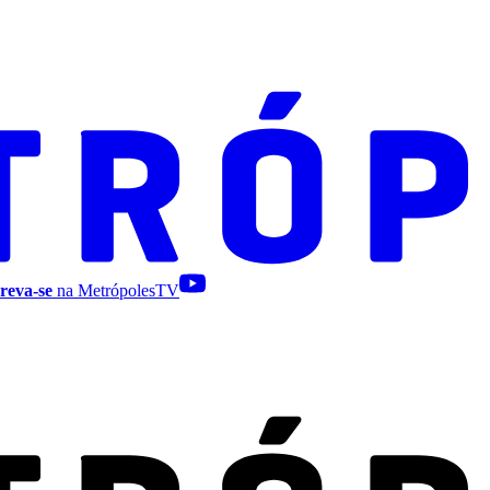
reva-se
na MetrópolesTV