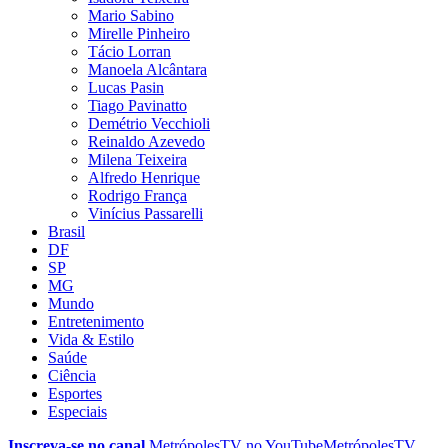
Mario Sabino
Mirelle Pinheiro
Tácio Lorran
Manoela Alcântara
Lucas Pasin
Tiago Pavinatto
Demétrio Vecchioli
Reinaldo Azevedo
Milena Teixeira
Alfredo Henrique
Rodrigo França
Vinícius Passarelli
Brasil
DF
SP
MG
Mundo
Entretenimento
Vida & Estilo
Saúde
Ciência
Esportes
Especiais
Inscreva-se no canal
MetrópolesTV no
YouTube
MetrópolesTV