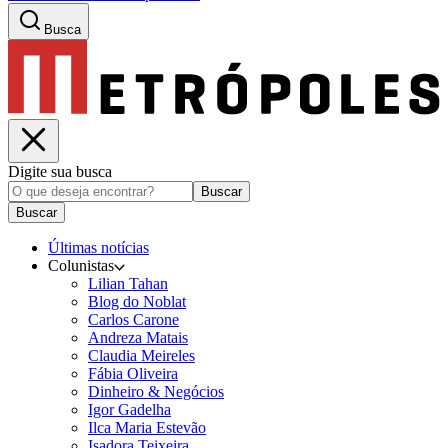
Busca
Digite sua busca
Buscar
Buscar
Últimas notícias
Colunistas
Lilian Tahan
Blog do Noblat
Carlos Carone
Andreza Matais
Claudia Meireles
Fábia Oliveira
Dinheiro & Negócios
Igor Gadelha
Ilca Maria Estevão
Isadora Teixeira