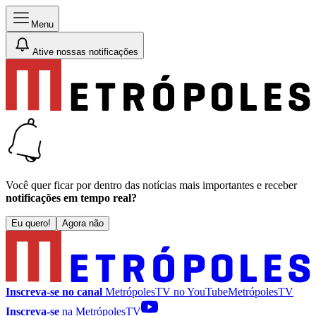
Menu
Ative nossas notificações
Você quer ficar por dentro das notícias mais importantes e receber
notificações em tempo real?
Eu quero!
Agora não
Inscreva-se no canal
MetrópolesTV no
YouTube
MetrópolesTV
Inscreva-se
na MetrópolesTV