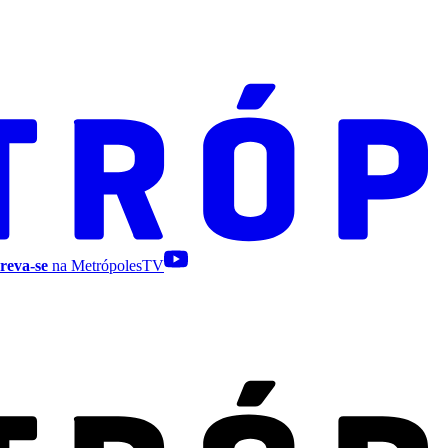
reva-se
na MetrópolesTV