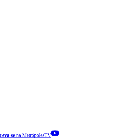
reva-se
na MetrópolesTV