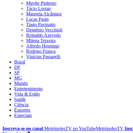
Mirelle Pinheiro
Tácio Lorran
Manoela Alcântara
Lucas Pasin
Tiago Pavinatto
Demétrio Vecchioli
Reinaldo Azevedo
Milena Teixeira
Alfredo Henrique
Rodrigo França
Vinícius Passarelli
Brasil
DF
SP
MG
Mundo
Entretenimento
Vida & Estilo
Saúde
Ciência
Esportes
Especiais
Inscreva-se no canal
MetrópolesTV no
YouTube
MetrópolesTV
Insc