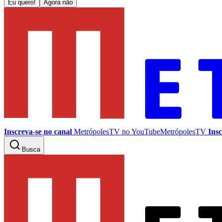
Eu quero!
Agora não
Inscreva-se no canal
MetrópolesTV no
YouTube
MetrópolesTV
Insc
Busca