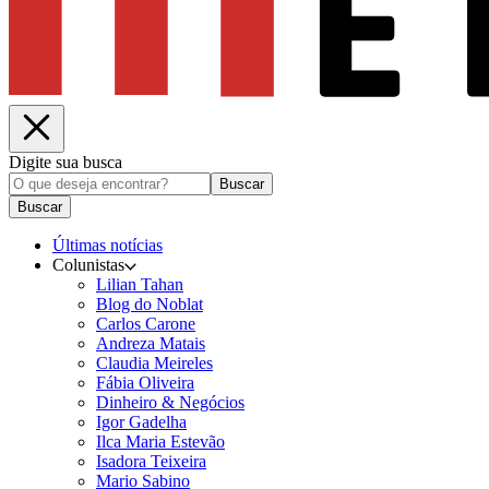
Digite sua busca
Buscar
Buscar
Últimas notícias
Colunistas
Lilian Tahan
Blog do Noblat
Carlos Carone
Andreza Matais
Claudia Meireles
Fábia Oliveira
Dinheiro & Negócios
Igor Gadelha
Ilca Maria Estevão
Isadora Teixeira
Mario Sabino