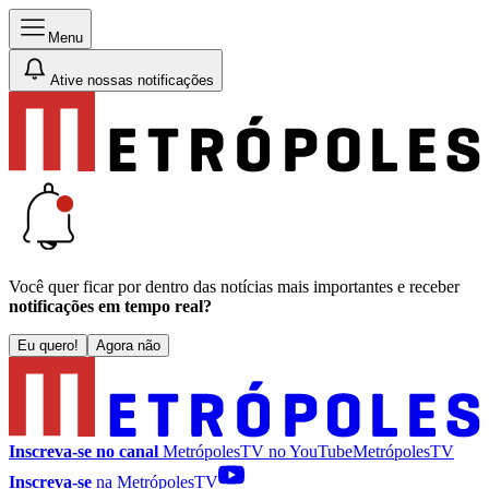
Menu
Ative nossas notificações
Você quer ficar por dentro das notícias mais importantes e receber
notificações em tempo real?
Eu quero!
Agora não
Inscreva-se no canal
MetrópolesTV no
YouTube
MetrópolesTV
Inscreva-se
na MetrópolesTV