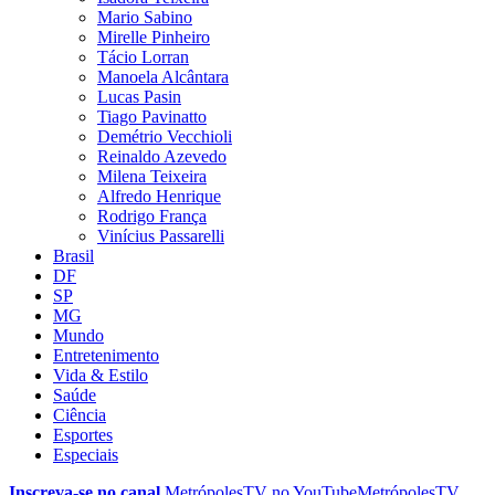
Mario Sabino
Mirelle Pinheiro
Tácio Lorran
Manoela Alcântara
Lucas Pasin
Tiago Pavinatto
Demétrio Vecchioli
Reinaldo Azevedo
Milena Teixeira
Alfredo Henrique
Rodrigo França
Vinícius Passarelli
Brasil
DF
SP
MG
Mundo
Entretenimento
Vida & Estilo
Saúde
Ciência
Esportes
Especiais
Inscreva-se no canal
MetrópolesTV no
YouTube
MetrópolesTV