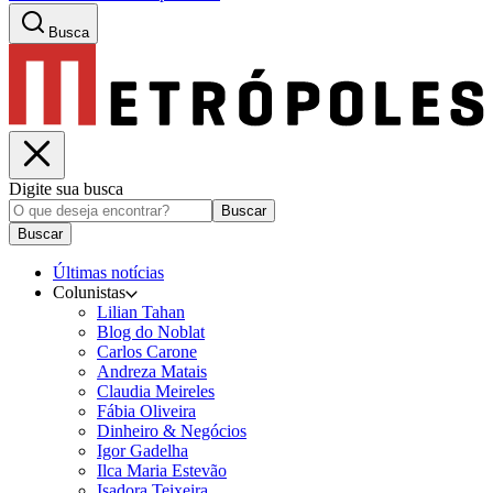
Busca
Digite sua busca
Buscar
Buscar
Últimas notícias
Colunistas
Lilian Tahan
Blog do Noblat
Carlos Carone
Andreza Matais
Claudia Meireles
Fábia Oliveira
Dinheiro & Negócios
Igor Gadelha
Ilca Maria Estevão
Isadora Teixeira