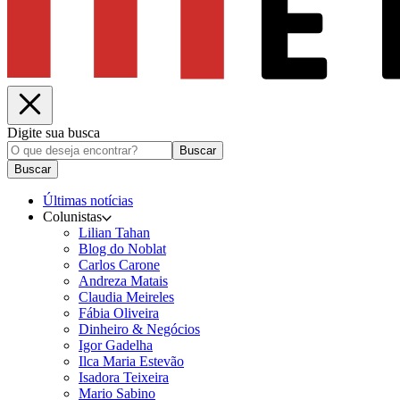
Digite sua busca
Buscar
Buscar
Últimas notícias
Colunistas
Lilian Tahan
Blog do Noblat
Carlos Carone
Andreza Matais
Claudia Meireles
Fábia Oliveira
Dinheiro & Negócios
Igor Gadelha
Ilca Maria Estevão
Isadora Teixeira
Mario Sabino