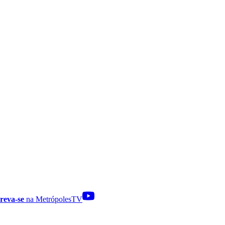
reva-se
na MetrópolesTV