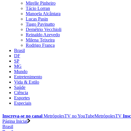
Mirelle Pinheiro
Tácio Lorran
Manoela Alcântara
Lucas Pasin
Tiago Pavinatto
Demétrio Vecchioli
Reinaldo Azevedo
Milena Teixeira
Rodrigo França
Brasil
DF
SP
MG
Mundo
Entretenimento
Vida & Estilo
Saúde
Ciência
Esportes
Especiais
Inscreva-se no canal
MetrópolesTV no
YouTube
MetrópolesTV
Insc
Página Inicial
Brasil