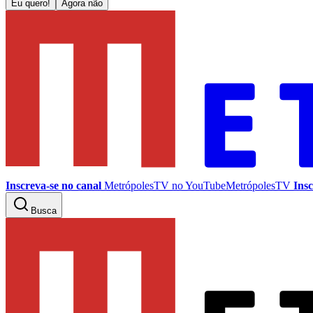
Eu quero!
Agora não
Inscreva-se no canal
MetrópolesTV no
YouTube
MetrópolesTV
Insc
Busca