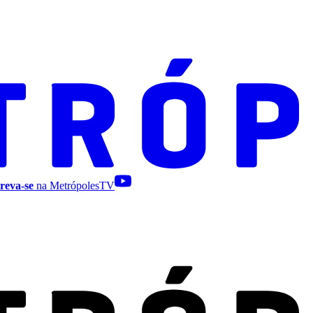
reva-se
na MetrópolesTV