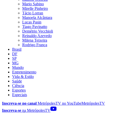
Mario Sabino
Mirelle Pinheiro
Tácio Lorran
Manoela Alcântara
Lucas Pasin
Tiago Pavinatto
Demétrio Vecchioli
Reinaldo Azevedo
Milena Teixeira
Rodrigo França
Brasil
DF
SP
MG
Mundo
Entretenimento
Vida & Estilo
Saúde
Ciência
Esportes
Especiais
Inscreva-se no canal
MetrópolesTV no
YouTube
MetrópolesTV
Inscreva-se
na MetrópolesTV