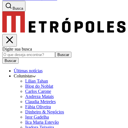
Busca
Digite sua busca
Buscar
Buscar
Últimas notícias
Colunistas
Lilian Tahan
Blog do Noblat
Carlos Carone
Andreza Matais
Claudia Meireles
Fábia Oliveira
Dinheiro & Negócios
Igor Gadelha
Ilca Maria Estevão
Isadora Teixeira