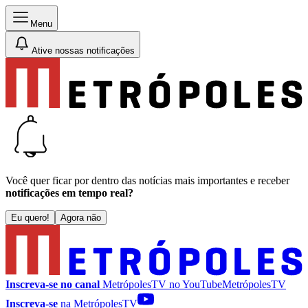
Menu
Ative nossas notificações
Você quer ficar por dentro das notícias mais importantes e receber
notificações em tempo real?
Eu quero!
Agora não
Inscreva-se no canal
MetrópolesTV no
YouTube
MetrópolesTV
Inscreva-se
na MetrópolesTV