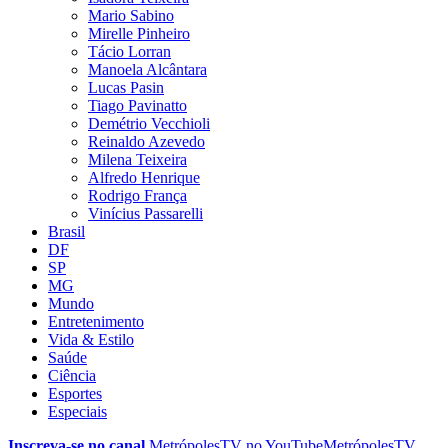
Mario Sabino
Mirelle Pinheiro
Tácio Lorran
Manoela Alcântara
Lucas Pasin
Tiago Pavinatto
Demétrio Vecchioli
Reinaldo Azevedo
Milena Teixeira
Alfredo Henrique
Rodrigo França
Vinícius Passarelli
Brasil
DF
SP
MG
Mundo
Entretenimento
Vida & Estilo
Saúde
Ciência
Esportes
Especiais
Inscreva-se no canal
MetrópolesTV no
YouTube
MetrópolesTV