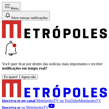
Menu
Ative nossas notificações
Você quer ficar por dentro das notícias mais importantes e receber
notificações em tempo real?
Eu quero!
Agora não
Inscreva-se no canal
MetrópolesTV no
YouTube
MetrópolesTV
Inscreva-se
na MetrópolesTV