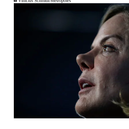
Vinícius Schmidt/Metrópoles