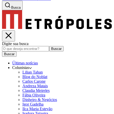
Busca
Digite sua busca
Buscar
Buscar
Últimas notícias
Colunistas
Lilian Tahan
Blog do Noblat
Carlos Carone
Andreza Matais
Claudia Meireles
Fábia Oliveira
Dinheiro & Negócios
Igor Gadelha
Ilca Maria Estevão
Isadora Teixeira