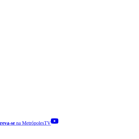
reva-se
na MetrópolesTV