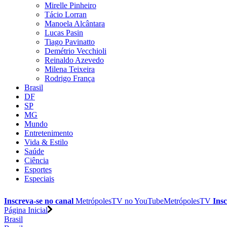
Mirelle Pinheiro
Tácio Lorran
Manoela Alcântara
Lucas Pasin
Tiago Pavinatto
Demétrio Vecchioli
Reinaldo Azevedo
Milena Teixeira
Rodrigo França
Brasil
DF
SP
MG
Mundo
Entretenimento
Vida & Estilo
Saúde
Ciência
Esportes
Especiais
Inscreva-se no canal
MetrópolesTV no
YouTube
MetrópolesTV
Insc
Página Inicial
Brasil