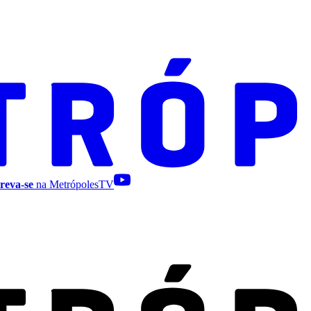
reva-se
na MetrópolesTV