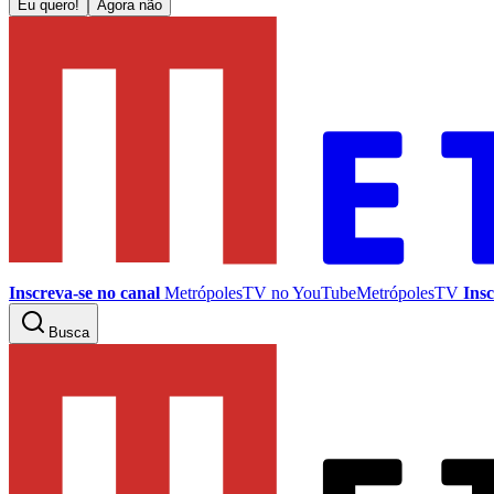
Eu quero!
Agora não
Inscreva-se no canal
MetrópolesTV no
YouTube
MetrópolesTV
Insc
Busca