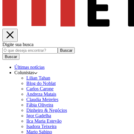
Digite sua busca
Buscar
Buscar
Últimas notícias
Colunistas
Lilian Tahan
Blog do Noblat
Carlos Carone
Andreza Matais
Claudia Meireles
Fábia Oliveira
Dinheiro & Negócios
Igor Gadelha
Ilca Maria Estevão
Isadora Teixeira
Mario Sabino