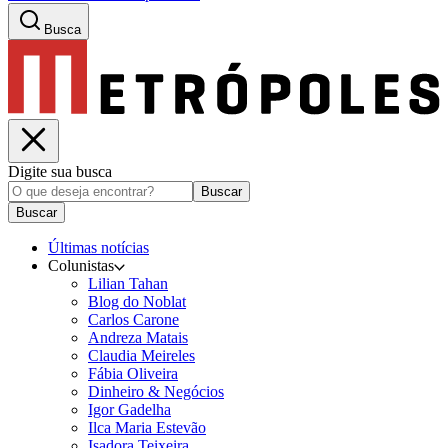
Busca
Digite sua busca
Buscar
Buscar
Últimas notícias
Colunistas
Lilian Tahan
Blog do Noblat
Carlos Carone
Andreza Matais
Claudia Meireles
Fábia Oliveira
Dinheiro & Negócios
Igor Gadelha
Ilca Maria Estevão
Isadora Teixeira