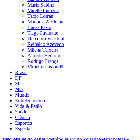
Mario Sabino
Mirelle Pinheiro
Tácio Lorran
Manoela Alcântara
Lucas Pasin
Tiago Pavinatto
Demétrio Vecchioli
Reinaldo Azevedo
Milena Teixeira
Alfredo Henrique
Rodrigo França
Vinícius Passarelli
Brasil
DF
SP
MG
Mundo
Entretenimento
Vida & Estilo
Saúde
Ciência
Esportes
Especiais
Inscreva-se no canal
MetrópolesTV no
YouTube
MetrópolesTV