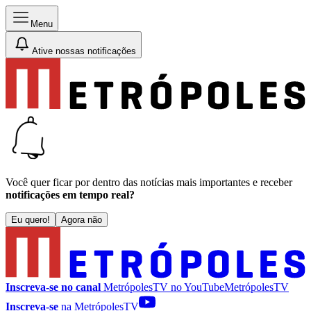
Menu
Ative nossas notificações
Você quer ficar por dentro das notícias mais importantes e receber
notificações em tempo real?
Eu quero!
Agora não
Inscreva-se no canal
MetrópolesTV no
YouTube
MetrópolesTV
Inscreva-se
na MetrópolesTV