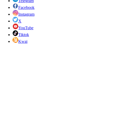
Telegram
Facebook
Instagram
X
YouTube
Tiktok
Kwai