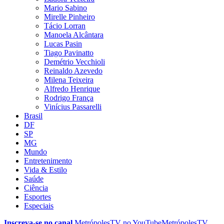
Mario Sabino
Mirelle Pinheiro
Tácio Lorran
Manoela Alcântara
Lucas Pasin
Tiago Pavinatto
Demétrio Vecchioli
Reinaldo Azevedo
Milena Teixeira
Alfredo Henrique
Rodrigo França
Vinícius Passarelli
Brasil
DF
SP
MG
Mundo
Entretenimento
Vida & Estilo
Saúde
Ciência
Esportes
Especiais
Inscreva-se no canal
MetrópolesTV no
YouTube
MetrópolesTV