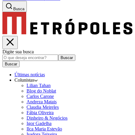
Busca
Digite sua busca
Buscar
Buscar
Últimas notícias
Colunistas
Lilian Tahan
Blog do Noblat
Carlos Carone
Andreza Matais
Claudia Meireles
Fábia Oliveira
Dinheiro & Negócios
Igor Gadelha
Ilca Maria Estevão
Isadora Teixeira