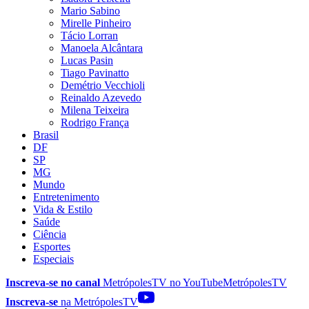
Mario Sabino
Mirelle Pinheiro
Tácio Lorran
Manoela Alcântara
Lucas Pasin
Tiago Pavinatto
Demétrio Vecchioli
Reinaldo Azevedo
Milena Teixeira
Rodrigo França
Brasil
DF
SP
MG
Mundo
Entretenimento
Vida & Estilo
Saúde
Ciência
Esportes
Especiais
Inscreva-se no canal
MetrópolesTV no
YouTube
MetrópolesTV
Inscreva-se
na MetrópolesTV