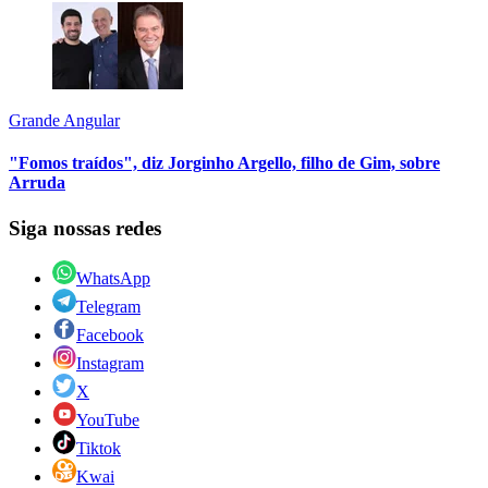
Grande Angular
"Fomos traídos", diz Jorginho Argello, filho de Gim, sobre
Arruda
Siga nossas redes
WhatsApp
Telegram
Facebook
Instagram
X
YouTube
Tiktok
Kwai