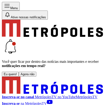
Menu
Ative nossas notificações
Você quer ficar por dentro das notícias mais importantes e receber
notificações em tempo real?
Eu quero!
Agora não
Inscreva-se no canal
MetrópolesTV no
YouTube
MetrópolesTV
Inscreva-se
na MetrópolesTV