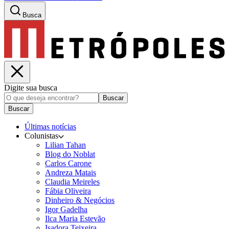
Busca
Digite sua busca
Buscar
Buscar
Últimas notícias
Colunistas
Lilian Tahan
Blog do Noblat
Carlos Carone
Andreza Matais
Claudia Meireles
Fábia Oliveira
Dinheiro & Negócios
Igor Gadelha
Ilca Maria Estevão
Isadora Teixeira