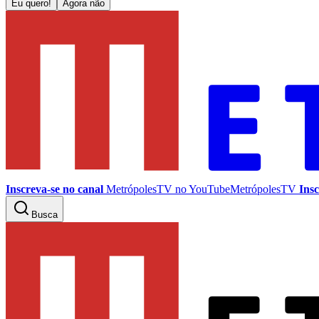
Eu quero!
Agora não
Inscreva-se no canal
MetrópolesTV no
YouTube
MetrópolesTV
Insc
Busca