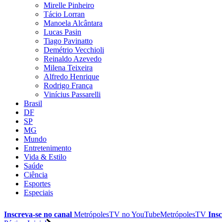
Mirelle Pinheiro
Tácio Lorran
Manoela Alcântara
Lucas Pasin
Tiago Pavinatto
Demétrio Vecchioli
Reinaldo Azevedo
Milena Teixeira
Alfredo Henrique
Rodrigo França
Vinícius Passarelli
Brasil
DF
SP
MG
Mundo
Entretenimento
Vida & Estilo
Saúde
Ciência
Esportes
Especiais
Inscreva-se no canal
MetrópolesTV no
YouTube
MetrópolesTV
Insc