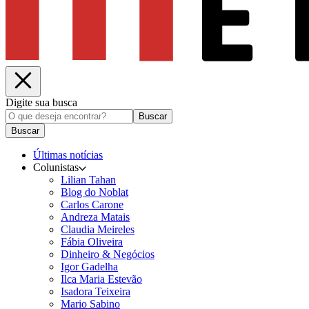
Digite sua busca
Buscar
Buscar
Últimas notícias
Colunistas
Lilian Tahan
Blog do Noblat
Carlos Carone
Andreza Matais
Claudia Meireles
Fábia Oliveira
Dinheiro & Negócios
Igor Gadelha
Ilca Maria Estevão
Isadora Teixeira
Mario Sabino