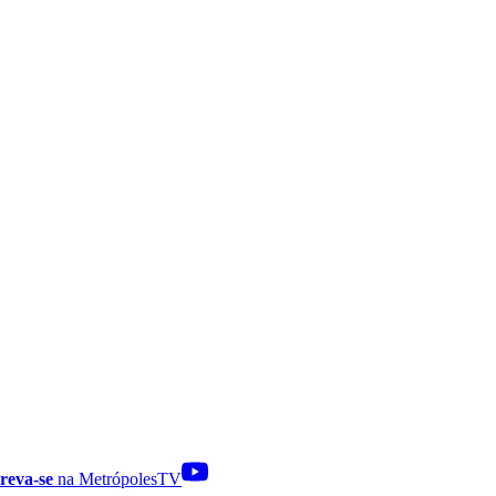
reva-se
na MetrópolesTV