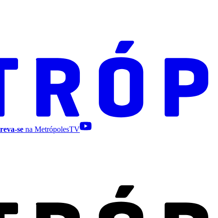
reva-se
na MetrópolesTV