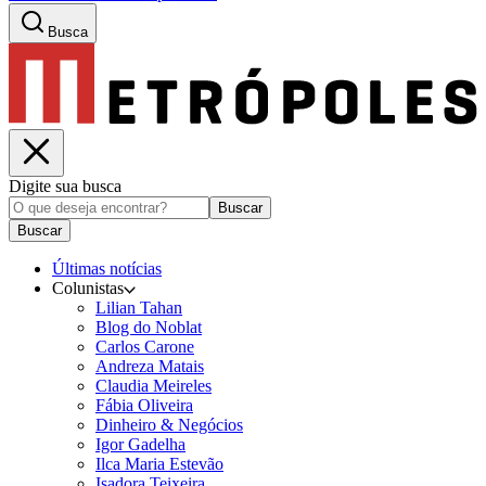
Busca
Digite sua busca
Buscar
Buscar
Últimas notícias
Colunistas
Lilian Tahan
Blog do Noblat
Carlos Carone
Andreza Matais
Claudia Meireles
Fábia Oliveira
Dinheiro & Negócios
Igor Gadelha
Ilca Maria Estevão
Isadora Teixeira