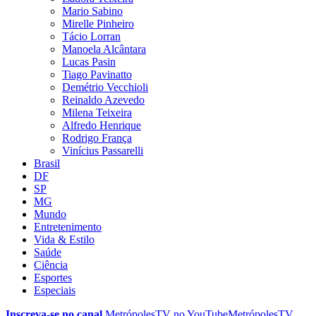
Mario Sabino
Mirelle Pinheiro
Tácio Lorran
Manoela Alcântara
Lucas Pasin
Tiago Pavinatto
Demétrio Vecchioli
Reinaldo Azevedo
Milena Teixeira
Alfredo Henrique
Rodrigo França
Vinícius Passarelli
Brasil
DF
SP
MG
Mundo
Entretenimento
Vida & Estilo
Saúde
Ciência
Esportes
Especiais
Inscreva-se no canal
MetrópolesTV no
YouTube
MetrópolesTV