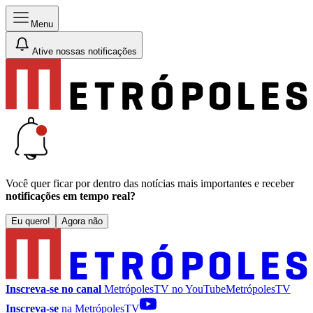
Menu
Ative nossas notificações
Você quer ficar por dentro das notícias mais importantes e receber
notificações em tempo real?
Eu quero!
Agora não
Inscreva-se no canal
MetrópolesTV no
YouTube
MetrópolesTV
Inscreva-se
na MetrópolesTV