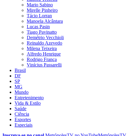
Mario Sabino
Mirelle Pinheiro
Tácio Lorran
Manoela Alcântara
Lucas Pasin
Tiago Pavinatto
Demétrio Vecchioli
Reinaldo Azevedo
Milena Teixeira
Alfredo Henrique
Rodrigo França
Vinícius Passarelli
Brasil
DF
SP
MG
Mundo
Entretenimento
Vida & Estilo
Saúde
Ciência
Esportes
Especiais
Inscreva-se no canal
MetrópolesTV no
YouTube
MetrópolesTV