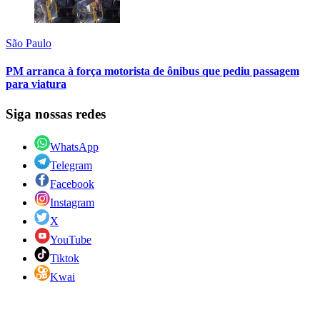
São Paulo
PM arranca à força motorista de ônibus que pediu passagem
para viatura
Siga nossas redes
WhatsApp
Telegram
Facebook
Instagram
X
YouTube
Tiktok
Kwai