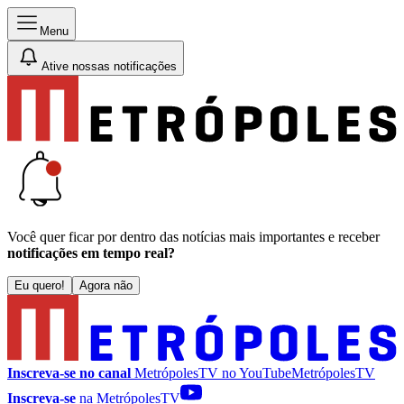
Menu
Ative nossas notificações
Você quer ficar por dentro das notícias mais importantes e receber
notificações em tempo real?
Eu quero!
Agora não
Inscreva-se no canal
MetrópolesTV no
YouTube
MetrópolesTV
Inscreva-se
na MetrópolesTV