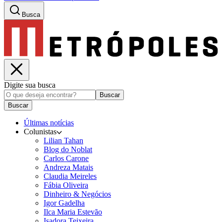
Busca
Digite sua busca
Buscar
Buscar
Últimas notícias
Colunistas
Lilian Tahan
Blog do Noblat
Carlos Carone
Andreza Matais
Claudia Meireles
Fábia Oliveira
Dinheiro & Negócios
Igor Gadelha
Ilca Maria Estevão
Isadora Teixeira