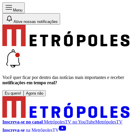
Menu
Ative nossas notificações
Você quer ficar por dentro das notícias mais importantes e receber
notificações em tempo real?
Eu quero!
Agora não
Inscreva-se no canal
MetrópolesTV no
YouTube
MetrópolesTV
Inscreva-se
na MetrópolesTV