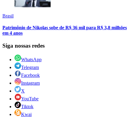
Brasil
Patrimônio de Nikolas sobe de R$ 36 mil para R$ 3,8 milhões
em 4 anos
Siga nossas redes
WhatsApp
Telegram
Facebook
Instagram
X
YouTube
Tiktok
Kwai