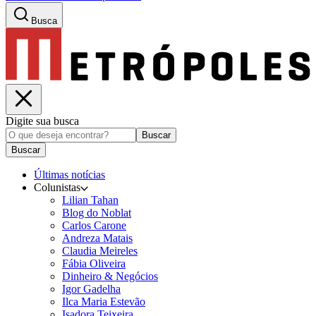
Busca
Digite sua busca
Buscar
Buscar
Últimas notícias
Colunistas
Lilian Tahan
Blog do Noblat
Carlos Carone
Andreza Matais
Claudia Meireles
Fábia Oliveira
Dinheiro & Negócios
Igor Gadelha
Ilca Maria Estevão
Isadora Teixeira