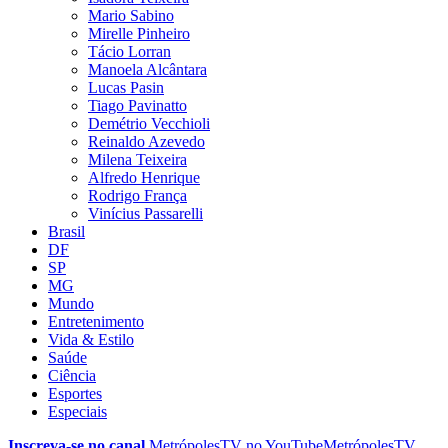
Mario Sabino
Mirelle Pinheiro
Tácio Lorran
Manoela Alcântara
Lucas Pasin
Tiago Pavinatto
Demétrio Vecchioli
Reinaldo Azevedo
Milena Teixeira
Alfredo Henrique
Rodrigo França
Vinícius Passarelli
Brasil
DF
SP
MG
Mundo
Entretenimento
Vida & Estilo
Saúde
Ciência
Esportes
Especiais
Inscreva-se no canal
MetrópolesTV no
YouTube
MetrópolesTV