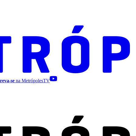
reva-se
na MetrópolesTV