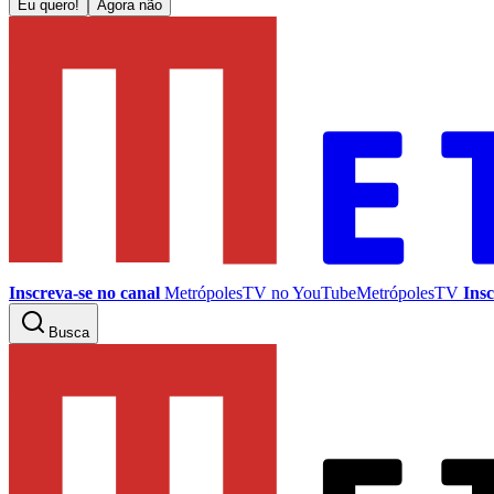
Eu quero!
Agora não
Inscreva-se no canal
MetrópolesTV no
YouTube
MetrópolesTV
Insc
Busca