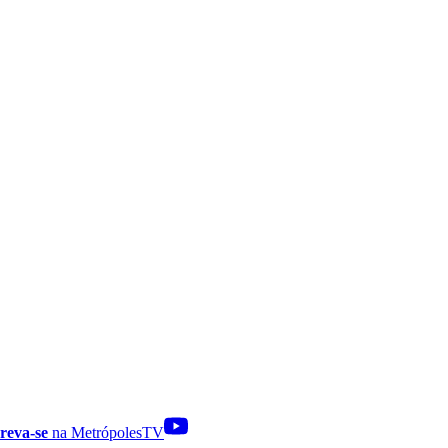
reva-se
na MetrópolesTV