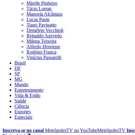
Mirelle Pinheiro
Tácio Lorran
Manoela Alcântara
Lucas Pasin
Tiago Pavinatto
Demétrio Vecchioli
Reinaldo Azevedo
Milena Teixeira
Alfredo Henrique
Rodrigo França
Vinícius Passarelli
Brasil
DF
SP
MG
Mundo
Entretenimento
Vida & Estilo
Saúde
Ciência
Esportes
Especiais
Inscreva-se no canal
MetrópolesTV no
YouTube
MetrópolesTV
Insc