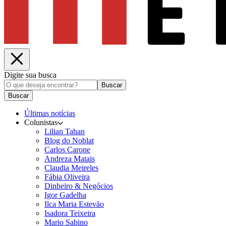
Digite sua busca
Buscar
Buscar
Últimas notícias
Colunistas
Lilian Tahan
Blog do Noblat
Carlos Carone
Andreza Matais
Claudia Meireles
Fábia Oliveira
Dinheiro & Negócios
Igor Gadelha
Ilca Maria Estevão
Isadora Teixeira
Mario Sabino