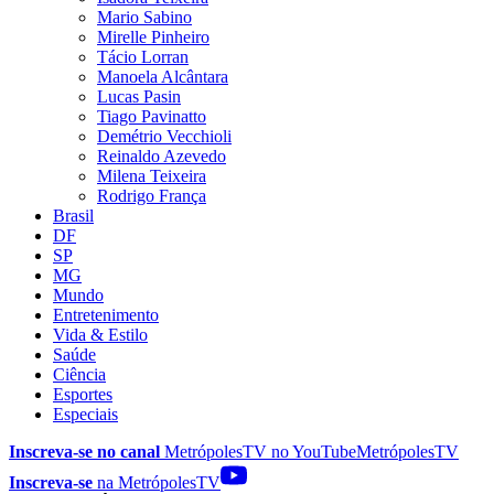
Mario Sabino
Mirelle Pinheiro
Tácio Lorran
Manoela Alcântara
Lucas Pasin
Tiago Pavinatto
Demétrio Vecchioli
Reinaldo Azevedo
Milena Teixeira
Rodrigo França
Brasil
DF
SP
MG
Mundo
Entretenimento
Vida & Estilo
Saúde
Ciência
Esportes
Especiais
Inscreva-se no canal
MetrópolesTV no
YouTube
MetrópolesTV
Inscreva-se
na MetrópolesTV