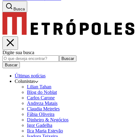
Busca
Digite sua busca
Buscar
Buscar
Últimas notícias
Colunistas
Lilian Tahan
Blog do Noblat
Carlos Carone
Andreza Matais
Claudia Meireles
Fábia Oliveira
Dinheiro & Negócios
Igor Gadelha
Ilca Maria Estevão
Isadora Teixeira