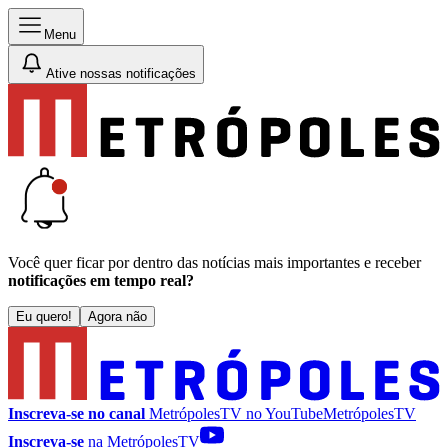
Menu
Ative nossas notificações
Você quer ficar por dentro das notícias mais importantes e receber
notificações em tempo real?
Eu quero!
Agora não
Inscreva-se no canal
MetrópolesTV no
YouTube
MetrópolesTV
Inscreva-se
na MetrópolesTV