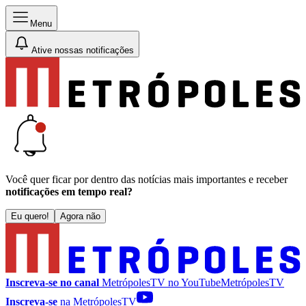
Menu
Ative nossas notificações
Você quer ficar por dentro das notícias mais importantes e receber
notificações em tempo real?
Eu quero!
Agora não
Inscreva-se no canal
MetrópolesTV no
YouTube
MetrópolesTV
Inscreva-se
na MetrópolesTV