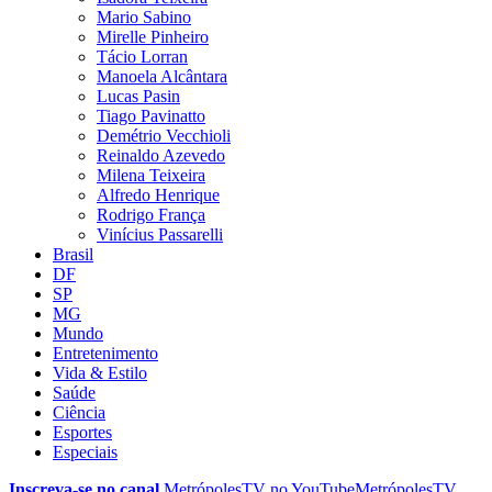
Mario Sabino
Mirelle Pinheiro
Tácio Lorran
Manoela Alcântara
Lucas Pasin
Tiago Pavinatto
Demétrio Vecchioli
Reinaldo Azevedo
Milena Teixeira
Alfredo Henrique
Rodrigo França
Vinícius Passarelli
Brasil
DF
SP
MG
Mundo
Entretenimento
Vida & Estilo
Saúde
Ciência
Esportes
Especiais
Inscreva-se no canal
MetrópolesTV no
YouTube
MetrópolesTV