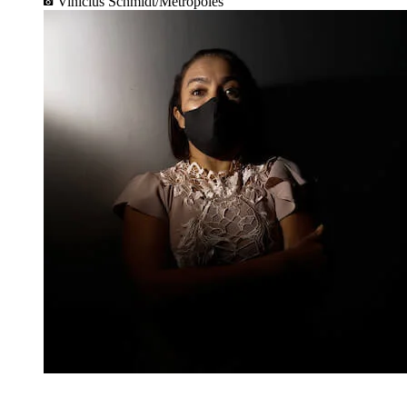
Vinicius Schmidt/Metrópoles