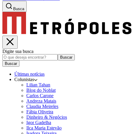
Busca
Digite sua busca
Buscar
Buscar
Últimas notícias
Colunistas
Lilian Tahan
Blog do Noblat
Carlos Carone
Andreza Matais
Claudia Meireles
Fábia Oliveira
Dinheiro & Negócios
Igor Gadelha
Ilca Maria Estevão
Isadora Teixeira