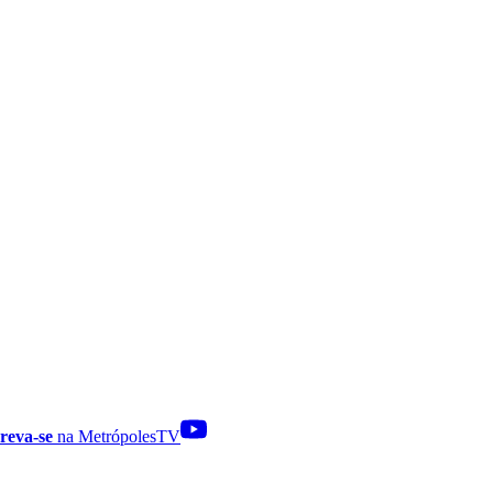
reva-se
na MetrópolesTV