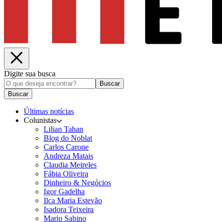
Digite sua busca
Buscar
Buscar
Últimas notícias
Colunistas
Lilian Tahan
Blog do Noblat
Carlos Carone
Andreza Matais
Claudia Meireles
Fábia Oliveira
Dinheiro & Negócios
Igor Gadelha
Ilca Maria Estevão
Isadora Teixeira
Mario Sabino