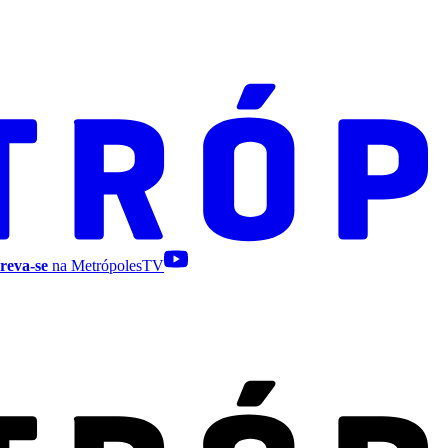
reva-se
na MetrópolesTV