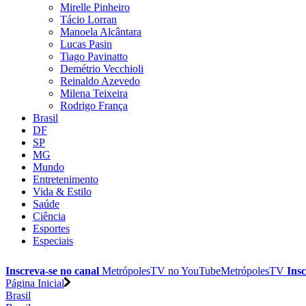
Mirelle Pinheiro
Tácio Lorran
Manoela Alcântara
Lucas Pasin
Tiago Pavinatto
Demétrio Vecchioli
Reinaldo Azevedo
Milena Teixeira
Rodrigo França
Brasil
DF
SP
MG
Mundo
Entretenimento
Vida & Estilo
Saúde
Ciência
Esportes
Especiais
Inscreva-se no canal
MetrópolesTV no
YouTube
MetrópolesTV
Insc
Página Inicial
Brasil