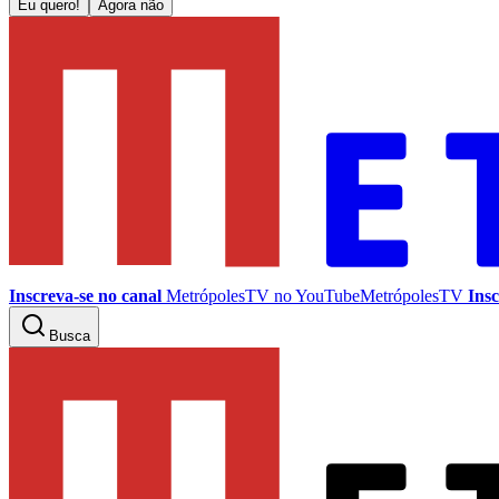
Eu quero!
Agora não
Inscreva-se no canal
MetrópolesTV no
YouTube
MetrópolesTV
Insc
Busca