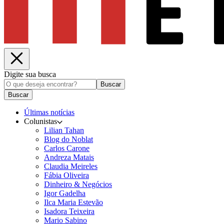
Digite sua busca
Buscar
Buscar
Últimas notícias
Colunistas
Lilian Tahan
Blog do Noblat
Carlos Carone
Andreza Matais
Claudia Meireles
Fábia Oliveira
Dinheiro & Negócios
Igor Gadelha
Ilca Maria Estevão
Isadora Teixeira
Mario Sabino