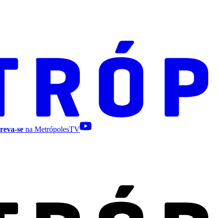
reva-se
na MetrópolesTV