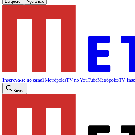
Eu quero!
Agora não
Inscreva-se no canal
MetrópolesTV no
YouTube
MetrópolesTV
Insc
Busca