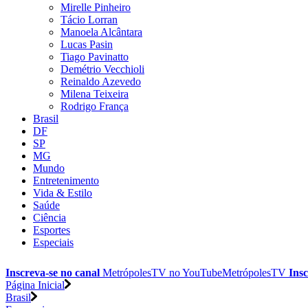
Mirelle Pinheiro
Tácio Lorran
Manoela Alcântara
Lucas Pasin
Tiago Pavinatto
Demétrio Vecchioli
Reinaldo Azevedo
Milena Teixeira
Rodrigo França
Brasil
DF
SP
MG
Mundo
Entretenimento
Vida & Estilo
Saúde
Ciência
Esportes
Especiais
Inscreva-se no canal
MetrópolesTV no
YouTube
MetrópolesTV
Insc
Página Inicial
Brasil