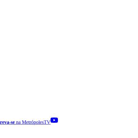
reva-se
na MetrópolesTV