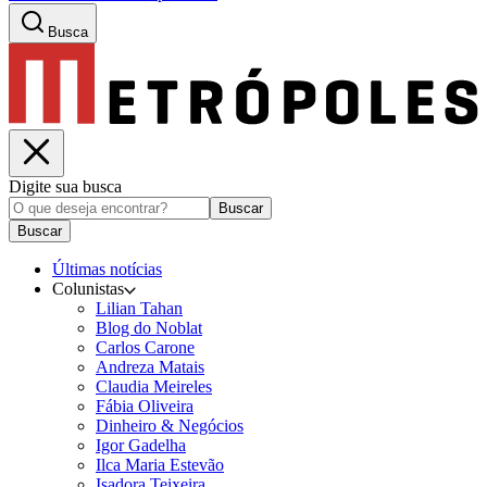
Busca
Digite sua busca
Buscar
Buscar
Últimas notícias
Colunistas
Lilian Tahan
Blog do Noblat
Carlos Carone
Andreza Matais
Claudia Meireles
Fábia Oliveira
Dinheiro & Negócios
Igor Gadelha
Ilca Maria Estevão
Isadora Teixeira