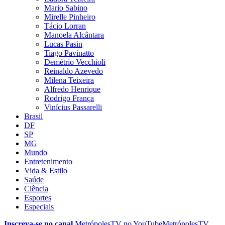
Mario Sabino
Mirelle Pinheiro
Tácio Lorran
Manoela Alcântara
Lucas Pasin
Tiago Pavinatto
Demétrio Vecchioli
Reinaldo Azevedo
Milena Teixeira
Alfredo Henrique
Rodrigo França
Vinícius Passarelli
Brasil
DF
SP
MG
Mundo
Entretenimento
Vida & Estilo
Saúde
Ciência
Esportes
Especiais
Inscreva-se no canal
MetrópolesTV no
YouTube
MetrópolesTV