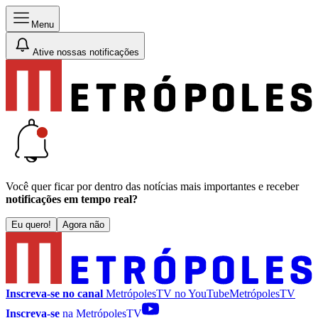
Menu
Ative nossas notificações
Você quer ficar por dentro das notícias mais importantes e receber
notificações em tempo real?
Eu quero!
Agora não
Inscreva-se no canal
MetrópolesTV no
YouTube
MetrópolesTV
Inscreva-se
na MetrópolesTV