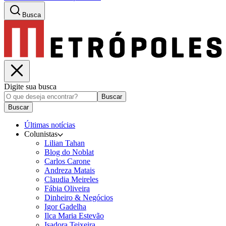
Busca
Digite sua busca
Buscar
Buscar
Últimas notícias
Colunistas
Lilian Tahan
Blog do Noblat
Carlos Carone
Andreza Matais
Claudia Meireles
Fábia Oliveira
Dinheiro & Negócios
Igor Gadelha
Ilca Maria Estevão
Isadora Teixeira