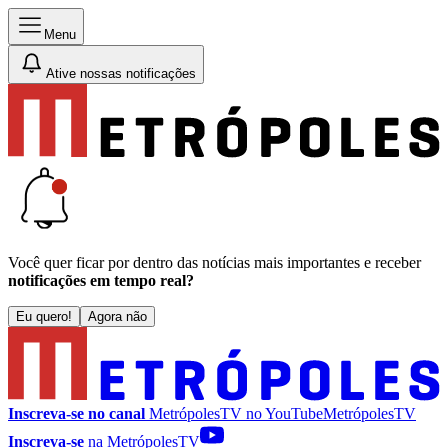
Menu
Ative nossas notificações
Você quer ficar por dentro das notícias mais importantes e receber
notificações em tempo real?
Eu quero!
Agora não
Inscreva-se no canal
MetrópolesTV no
YouTube
MetrópolesTV
Inscreva-se
na MetrópolesTV