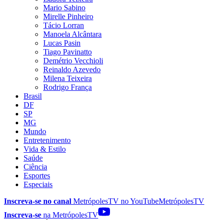
Mario Sabino
Mirelle Pinheiro
Tácio Lorran
Manoela Alcântara
Lucas Pasin
Tiago Pavinatto
Demétrio Vecchioli
Reinaldo Azevedo
Milena Teixeira
Rodrigo França
Brasil
DF
SP
MG
Mundo
Entretenimento
Vida & Estilo
Saúde
Ciência
Esportes
Especiais
Inscreva-se no canal
MetrópolesTV no
YouTube
MetrópolesTV
Inscreva-se
na MetrópolesTV