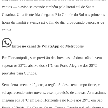
ventos — o aviso se estende também pelo litoral sul de Santa
Catarina. Uma frente fria chega ao Rio Grande do Sul nas primeiras
horas da manhã e avança até o fim do dia, provocando pancadas de
chuva.
Entre no canal de WhatsApp
do
Metrópoles
Em Florianópolis, sem previsão de chuva, as máximas não devem
superar os 23°C, abaixo dos 31°C em Porto Alegre e dos 28°C
previstos para Curitiba.
Sem alertas meteorológicos, a região Sudeste terá tempo firme, com
sol aparecendo entre nuvens, e sem previsão de chuvas. As máximas
chegam aos 31°C em Belo Horizonte e no Rio e aos 29°C em São
Paulo e Vitória. No Centro-Oeste, Campo Grande terá céu aberto e