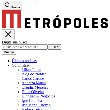
Busca
Digite sua busca
Buscar
Buscar
Últimas notícias
Colunistas
Lilian Tahan
Blog do Noblat
Carlos Carone
Andreza Matais
Claudia Meireles
Fábia Oliveira
Dinheiro & Negócios
Igor Gadelha
Ilca Maria Estevão
Isadora Teixeira