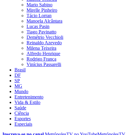
Mario Sabino
Mirelle Pinheiro
Tácio Lorran
Manoela Alcântara
Lucas Pasin
Tiago Pavinatto
Demétrio Vecchioli
Reinaldo Azevedo
Milena Teixeira
Alfredo Henrique
Rodrigo França
Vinícius Passarelli
Brasil
DF
SP
MG
Mundo
Entretenimento
Vida & Estilo
Saúde
Ciência
Esportes
Especiais
Inscreva-se no canal
MetrópolesTV no
YouTube
MetrópolesTV