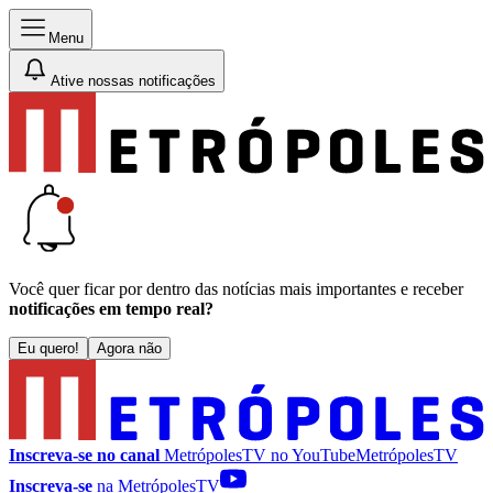
Menu
Ative nossas notificações
Você quer ficar por dentro das notícias mais importantes e receber
notificações em tempo real?
Eu quero!
Agora não
Inscreva-se no canal
MetrópolesTV no
YouTube
MetrópolesTV
Inscreva-se
na MetrópolesTV