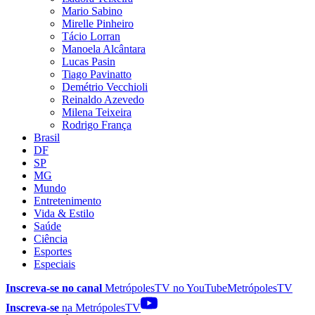
Mario Sabino
Mirelle Pinheiro
Tácio Lorran
Manoela Alcântara
Lucas Pasin
Tiago Pavinatto
Demétrio Vecchioli
Reinaldo Azevedo
Milena Teixeira
Rodrigo França
Brasil
DF
SP
MG
Mundo
Entretenimento
Vida & Estilo
Saúde
Ciência
Esportes
Especiais
Inscreva-se no canal
MetrópolesTV no
YouTube
MetrópolesTV
Inscreva-se
na MetrópolesTV