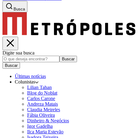
Busca
Digite sua busca
Buscar
Buscar
Últimas notícias
Colunistas
Lilian Tahan
Blog do Noblat
Carlos Carone
Andreza Matais
Claudia Meireles
Fábia Oliveira
Dinheiro & Negócios
Igor Gadelha
Ilca Maria Estevão
Isadora Teixeira