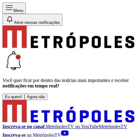
Menu
Ative nossas notificações
Você quer ficar por dentro das notícias mais importantes e receber
notificações em tempo real?
Eu quero!
Agora não
Inscreva-se no canal
MetrópolesTV no
YouTube
MetrópolesTV
Inscreva-se
na MetrópolesTV