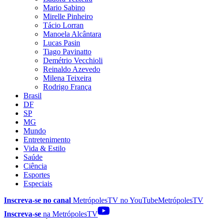
Mario Sabino
Mirelle Pinheiro
Tácio Lorran
Manoela Alcântara
Lucas Pasin
Tiago Pavinatto
Demétrio Vecchioli
Reinaldo Azevedo
Milena Teixeira
Rodrigo França
Brasil
DF
SP
MG
Mundo
Entretenimento
Vida & Estilo
Saúde
Ciência
Esportes
Especiais
Inscreva-se no canal
MetrópolesTV no
YouTube
MetrópolesTV
Inscreva-se
na MetrópolesTV