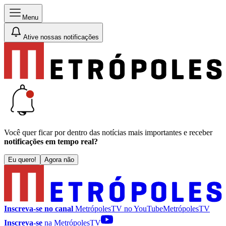
Menu
Ative nossas notificações
Você quer ficar por dentro das notícias mais importantes e receber
notificações em tempo real?
Eu quero!
Agora não
Inscreva-se no canal
MetrópolesTV no
YouTube
MetrópolesTV
Inscreva-se
na MetrópolesTV