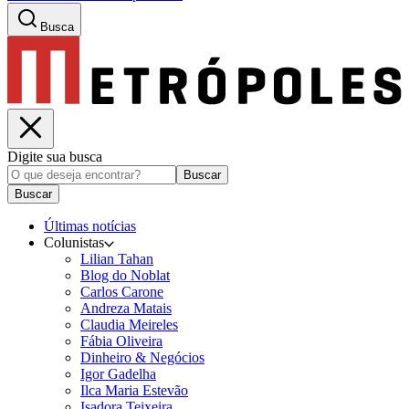
Busca
Digite sua busca
Buscar
Buscar
Últimas notícias
Colunistas
Lilian Tahan
Blog do Noblat
Carlos Carone
Andreza Matais
Claudia Meireles
Fábia Oliveira
Dinheiro & Negócios
Igor Gadelha
Ilca Maria Estevão
Isadora Teixeira