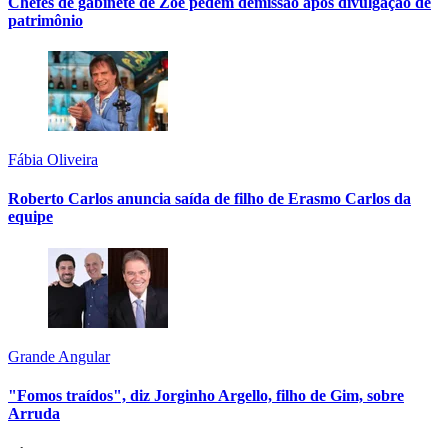
Chefes de gabinete de Zoe pedem demissão após divulgação de
patrimônio
Fábia Oliveira
Roberto Carlos anuncia saída de filho de Erasmo Carlos da
equipe
Grande Angular
"Fomos traídos", diz Jorginho Argello, filho de Gim, sobre
Arruda