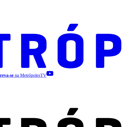
reva-se
na MetrópolesTV