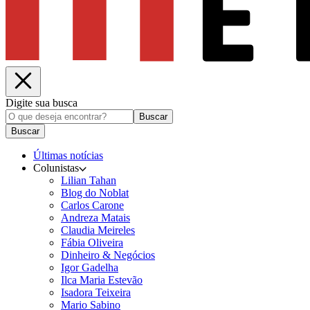
Digite sua busca
Buscar
Buscar
Últimas notícias
Colunistas
Lilian Tahan
Blog do Noblat
Carlos Carone
Andreza Matais
Claudia Meireles
Fábia Oliveira
Dinheiro & Negócios
Igor Gadelha
Ilca Maria Estevão
Isadora Teixeira
Mario Sabino