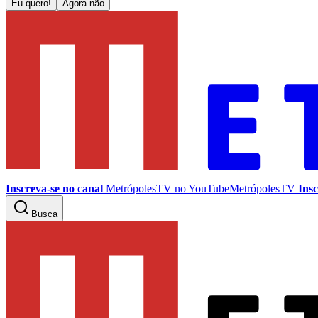
Eu quero!
Agora não
Inscreva-se no canal
MetrópolesTV no
YouTube
MetrópolesTV
Insc
Busca