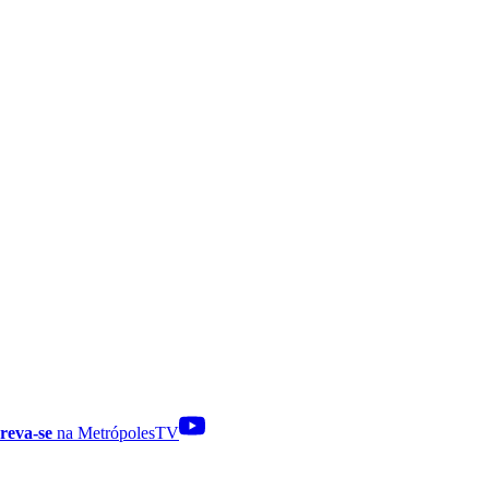
reva-se
na MetrópolesTV