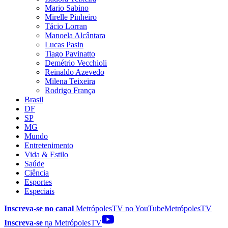
Mario Sabino
Mirelle Pinheiro
Tácio Lorran
Manoela Alcântara
Lucas Pasin
Tiago Pavinatto
Demétrio Vecchioli
Reinaldo Azevedo
Milena Teixeira
Rodrigo França
Brasil
DF
SP
MG
Mundo
Entretenimento
Vida & Estilo
Saúde
Ciência
Esportes
Especiais
Inscreva-se no canal
MetrópolesTV no
YouTube
MetrópolesTV
Inscreva-se
na MetrópolesTV