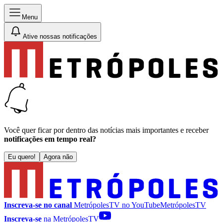
Menu
Ative nossas notificações
Você quer ficar por dentro das notícias mais importantes e receber
notificações em tempo real?
Eu quero!
Agora não
Inscreva-se no canal
MetrópolesTV no
YouTube
MetrópolesTV
Inscreva-se
na MetrópolesTV