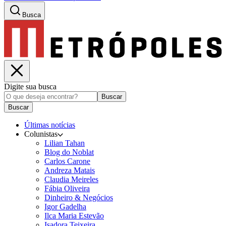
Busca
Digite sua busca
Buscar
Buscar
Últimas notícias
Colunistas
Lilian Tahan
Blog do Noblat
Carlos Carone
Andreza Matais
Claudia Meireles
Fábia Oliveira
Dinheiro & Negócios
Igor Gadelha
Ilca Maria Estevão
Isadora Teixeira