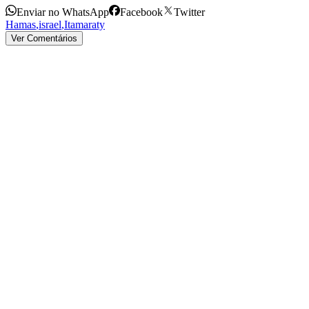
Enviar no WhatsApp
Facebook
Twitter
Hamas
,
israel
,
Itamaraty
Ver Comentários