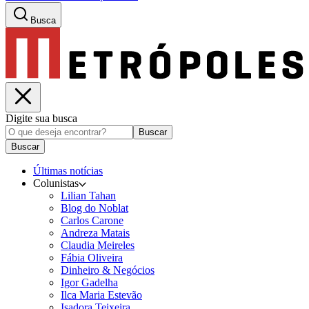
Busca
Digite sua busca
Buscar
Buscar
Últimas notícias
Colunistas
Lilian Tahan
Blog do Noblat
Carlos Carone
Andreza Matais
Claudia Meireles
Fábia Oliveira
Dinheiro & Negócios
Igor Gadelha
Ilca Maria Estevão
Isadora Teixeira