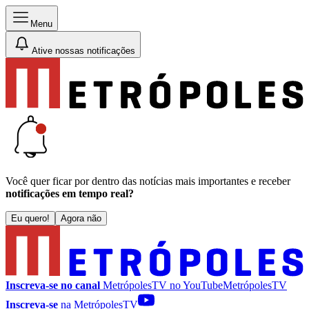
Menu
Ative nossas notificações
Você quer ficar por dentro das notícias mais importantes e receber
notificações em tempo real?
Eu quero!
Agora não
Inscreva-se no canal
MetrópolesTV no
YouTube
MetrópolesTV
Inscreva-se
na MetrópolesTV