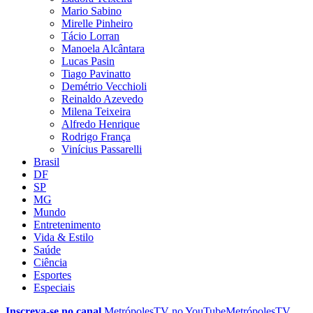
Mario Sabino
Mirelle Pinheiro
Tácio Lorran
Manoela Alcântara
Lucas Pasin
Tiago Pavinatto
Demétrio Vecchioli
Reinaldo Azevedo
Milena Teixeira
Alfredo Henrique
Rodrigo França
Vinícius Passarelli
Brasil
DF
SP
MG
Mundo
Entretenimento
Vida & Estilo
Saúde
Ciência
Esportes
Especiais
Inscreva-se no canal
MetrópolesTV no
YouTube
MetrópolesTV