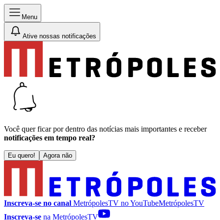
Menu
Ative nossas notificações
Você quer ficar por dentro das notícias mais importantes e receber
notificações em tempo real?
Eu quero!
Agora não
Inscreva-se no canal
MetrópolesTV no
YouTube
MetrópolesTV
Inscreva-se
na MetrópolesTV