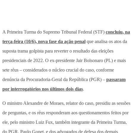
A Primeira Turma do Supremo Tribunal Federal (STF)
concluiu, na
terça-feira (10/6), nova fase da ação penal
que analisa os atos da
suposta trama golpista para reverter o resultado das eleições
presidenciais de 2022. O ex-presidente Jair Bolsonaro (PL) e mais
sete réus – considerados o núcleo crucial do caso, conforme
denúncia da Procuradoria-Geral da República (PGR) –
passaram
por interrogatórios nos últimos dois dias
.
O ministro Alexandre de Moraes, relator do caso, presidiu as sessões
de perguntas, e os réus responderam aos questionamentos feitos por
ele, pelo ministro Luiz Fux, também integrante da Primeira Turma,
do PGR, Paulo Gonet, e dos advogados de defesa dos demais