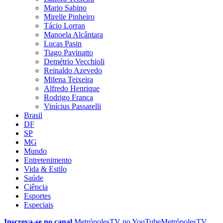
Mario Sabino
Mirelle Pinheiro
Tácio Lorran
Manoela Alcântara
Lucas Pasin
Tiago Pavinatto
Demétrio Vecchioli
Reinaldo Azevedo
Milena Teixeira
Alfredo Henrique
Rodrigo França
Vinícius Passarelli
Brasil
DF
SP
MG
Mundo
Entretenimento
Vida & Estilo
Saúde
Ciência
Esportes
Especiais
Inscreva-se no canal
MetrópolesTV no
YouTube
MetrópolesTV