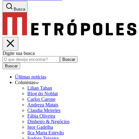
Busca
Digite sua busca
Buscar
Buscar
Últimas notícias
Colunistas
Lilian Tahan
Blog do Noblat
Carlos Carone
Andreza Matais
Claudia Meireles
Fábia Oliveira
Dinheiro & Negócios
Igor Gadelha
Ilca Maria Estevão
Isadora Teixeira