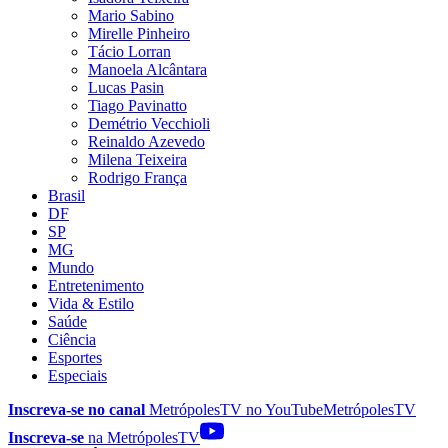
Mario Sabino
Mirelle Pinheiro
Tácio Lorran
Manoela Alcântara
Lucas Pasin
Tiago Pavinatto
Demétrio Vecchioli
Reinaldo Azevedo
Milena Teixeira
Rodrigo França
Brasil
DF
SP
MG
Mundo
Entretenimento
Vida & Estilo
Saúde
Ciência
Esportes
Especiais
Inscreva-se no canal
MetrópolesTV no
YouTube
MetrópolesTV
Inscreva-se
na MetrópolesTV