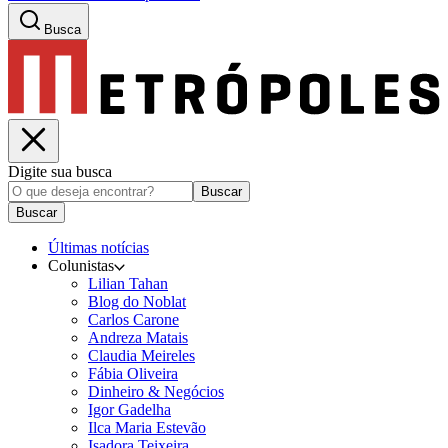
Busca
Digite sua busca
Buscar
Buscar
Últimas notícias
Colunistas
Lilian Tahan
Blog do Noblat
Carlos Carone
Andreza Matais
Claudia Meireles
Fábia Oliveira
Dinheiro & Negócios
Igor Gadelha
Ilca Maria Estevão
Isadora Teixeira