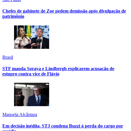
Chefes de gabinete de Zoe pedem demissão após divulgação de
patrimônio
Brasil
STF manda Soraya e Lindbergh explicarem acusação de
estupro contra vice de Flávio
Manoela Alcântara
Em decisão inédita, STJ condena Buzzi à perda do cargo por