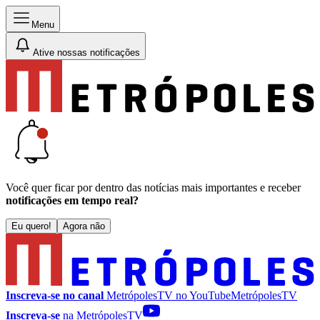
Menu
Ative nossas notificações
Você quer ficar por dentro das notícias mais importantes e receber
notificações em tempo real?
Eu quero!
Agora não
Inscreva-se no canal
MetrópolesTV no
YouTube
MetrópolesTV
Inscreva-se
na MetrópolesTV