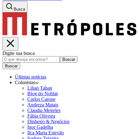
Busca
Digite sua busca
Buscar
Buscar
Últimas notícias
Colunistas
Lilian Tahan
Blog do Noblat
Carlos Carone
Andreza Matais
Claudia Meireles
Fábia Oliveira
Dinheiro & Negócios
Igor Gadelha
Ilca Maria Estevão
Isadora Teixeira