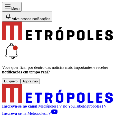
Menu
Ative nossas notificações
Você quer ficar por dentro das notícias mais importantes e receber
notificações em tempo real?
Eu quero!
Agora não
Inscreva-se no canal
MetrópolesTV no
YouTube
MetrópolesTV
Inscreva-se
na MetrópolesTV