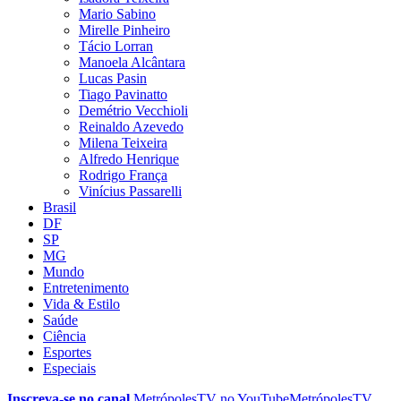
Mario Sabino
Mirelle Pinheiro
Tácio Lorran
Manoela Alcântara
Lucas Pasin
Tiago Pavinatto
Demétrio Vecchioli
Reinaldo Azevedo
Milena Teixeira
Alfredo Henrique
Rodrigo França
Vinícius Passarelli
Brasil
DF
SP
MG
Mundo
Entretenimento
Vida & Estilo
Saúde
Ciência
Esportes
Especiais
Inscreva-se no canal
MetrópolesTV no
YouTube
MetrópolesTV