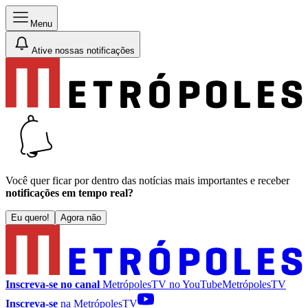
Menu
Ative nossas notificações
Você quer ficar por dentro das notícias mais importantes e receber
notificações em tempo real?
Eu quero!
Agora não
Inscreva-se no canal
MetrópolesTV no
YouTube
MetrópolesTV
Inscreva-se
na MetrópolesTV