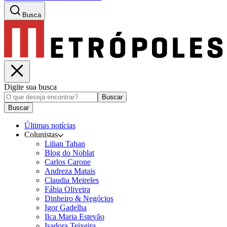
Busca
Digite sua busca
Buscar
Buscar
Últimas notícias
Colunistas
Lilian Tahan
Blog do Noblat
Carlos Carone
Andreza Matais
Claudia Meireles
Fábia Oliveira
Dinheiro & Negócios
Igor Gadelha
Ilca Maria Estevão
Isadora Teixeira