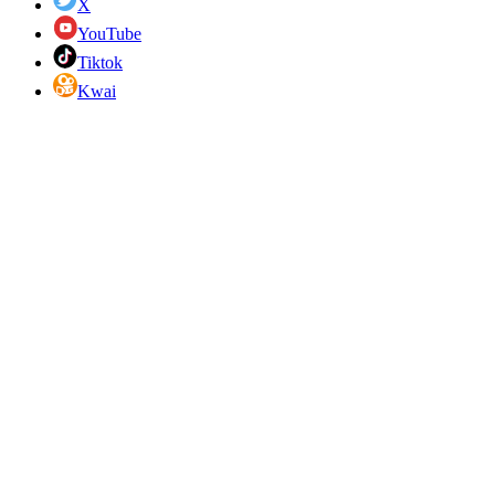
X
YouTube
Tiktok
Kwai