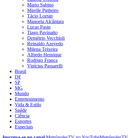
Mario Sabino
Mirelle Pinheiro
Tácio Lorran
Manoela Alcântara
Lucas Pasin
Tiago Pavinatto
Demétrio Vecchioli
Reinaldo Azevedo
Milena Teixeira
Alfredo Henrique
Rodrigo França
Vinícius Passarelli
Brasil
DF
SP
MG
Mundo
Entretenimento
Vida & Estilo
Saúde
Ciência
Esportes
Especiais
Inscreva-se no canal
MetrópolesTV no
YouTube
MetrópolesTV