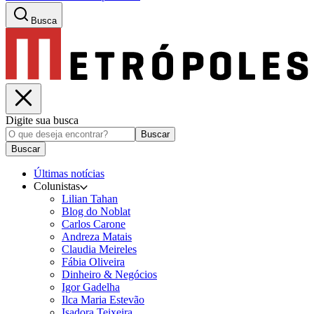
Busca
Digite sua busca
Buscar
Buscar
Últimas notícias
Colunistas
Lilian Tahan
Blog do Noblat
Carlos Carone
Andreza Matais
Claudia Meireles
Fábia Oliveira
Dinheiro & Negócios
Igor Gadelha
Ilca Maria Estevão
Isadora Teixeira