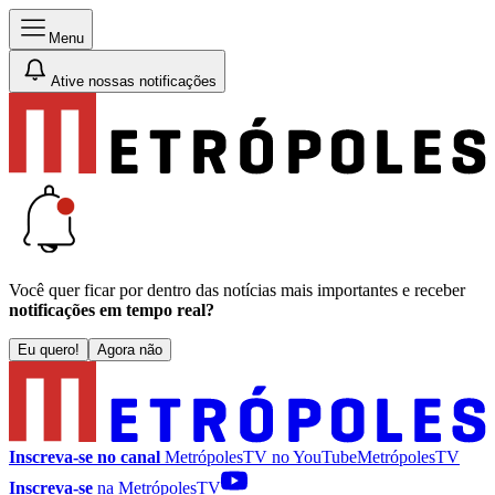
Menu
Ative nossas notificações
Você quer ficar por dentro das notícias mais importantes e receber
notificações em tempo real?
Eu quero!
Agora não
Inscreva-se no canal
MetrópolesTV no
YouTube
MetrópolesTV
Inscreva-se
na MetrópolesTV