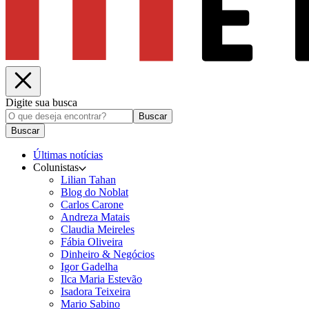
Digite sua busca
Buscar
Buscar
Últimas notícias
Colunistas
Lilian Tahan
Blog do Noblat
Carlos Carone
Andreza Matais
Claudia Meireles
Fábia Oliveira
Dinheiro & Negócios
Igor Gadelha
Ilca Maria Estevão
Isadora Teixeira
Mario Sabino