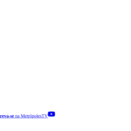
reva-se
na MetrópolesTV