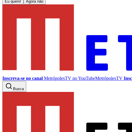
Eu quero!
Agora não
Inscreva-se no canal
MetrópolesTV no
YouTube
MetrópolesTV
Insc
Busca