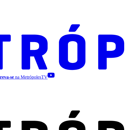
reva-se
na MetrópolesTV