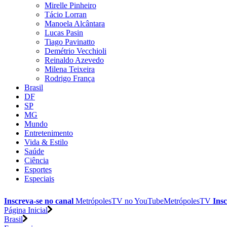
Mirelle Pinheiro
Tácio Lorran
Manoela Alcântara
Lucas Pasin
Tiago Pavinatto
Demétrio Vecchioli
Reinaldo Azevedo
Milena Teixeira
Rodrigo França
Brasil
DF
SP
MG
Mundo
Entretenimento
Vida & Estilo
Saúde
Ciência
Esportes
Especiais
Inscreva-se no canal
MetrópolesTV no
YouTube
MetrópolesTV
Insc
Página Inicial
Brasil