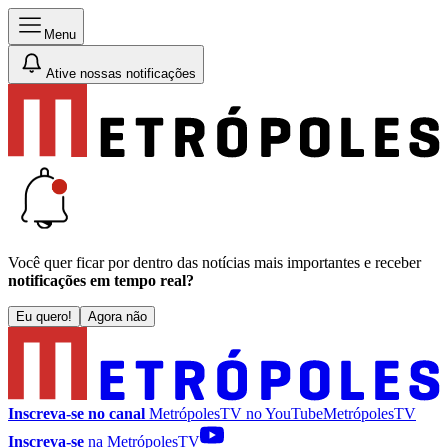
Menu
Ative nossas notificações
Você quer ficar por dentro das notícias mais importantes e receber
notificações em tempo real?
Eu quero!
Agora não
Inscreva-se no canal
MetrópolesTV no
YouTube
MetrópolesTV
Inscreva-se
na MetrópolesTV