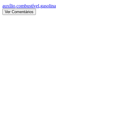
auxílio
,
combustível
,
gasolina
Ver Comentários