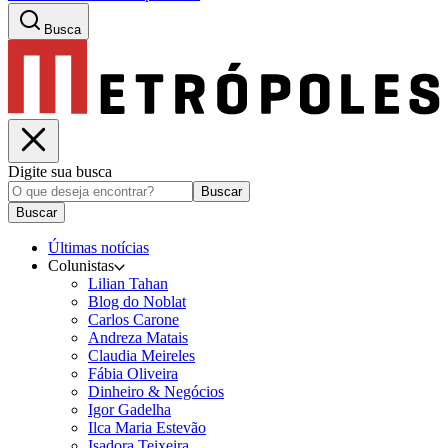
Busca
Digite sua busca
Buscar
Buscar
Últimas notícias
Colunistas
Lilian Tahan
Blog do Noblat
Carlos Carone
Andreza Matais
Claudia Meireles
Fábia Oliveira
Dinheiro & Negócios
Igor Gadelha
Ilca Maria Estevão
Isadora Teixeira