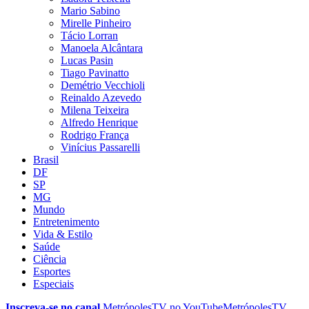
Mario Sabino
Mirelle Pinheiro
Tácio Lorran
Manoela Alcântara
Lucas Pasin
Tiago Pavinatto
Demétrio Vecchioli
Reinaldo Azevedo
Milena Teixeira
Alfredo Henrique
Rodrigo França
Vinícius Passarelli
Brasil
DF
SP
MG
Mundo
Entretenimento
Vida & Estilo
Saúde
Ciência
Esportes
Especiais
Inscreva-se no canal
MetrópolesTV no
YouTube
MetrópolesTV