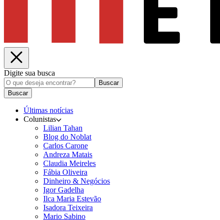
Digite sua busca
Buscar
Buscar
Últimas notícias
Colunistas
Lilian Tahan
Blog do Noblat
Carlos Carone
Andreza Matais
Claudia Meireles
Fábia Oliveira
Dinheiro & Negócios
Igor Gadelha
Ilca Maria Estevão
Isadora Teixeira
Mario Sabino