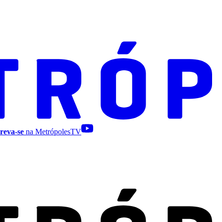
reva-se
na MetrópolesTV