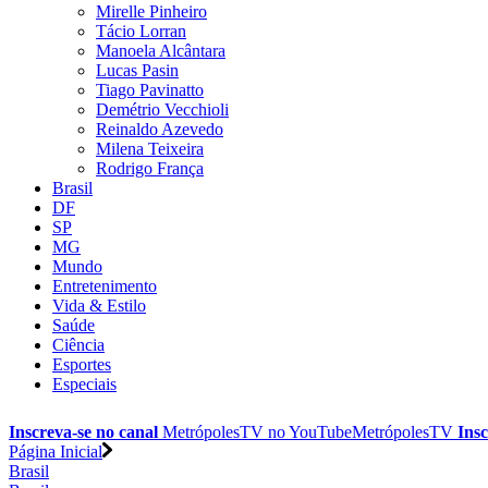
Mirelle Pinheiro
Tácio Lorran
Manoela Alcântara
Lucas Pasin
Tiago Pavinatto
Demétrio Vecchioli
Reinaldo Azevedo
Milena Teixeira
Rodrigo França
Brasil
DF
SP
MG
Mundo
Entretenimento
Vida & Estilo
Saúde
Ciência
Esportes
Especiais
Inscreva-se no canal
MetrópolesTV no
YouTube
MetrópolesTV
Insc
Página Inicial
Brasil