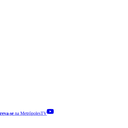
reva-se
na MetrópolesTV