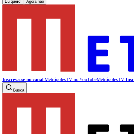
Eu quero!
Agora não
Inscreva-se no canal
MetrópolesTV no
YouTube
MetrópolesTV
Insc
Busca