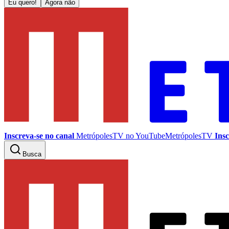
Eu quero!
Agora não
Inscreva-se no canal
MetrópolesTV no
YouTube
MetrópolesTV
Insc
Busca