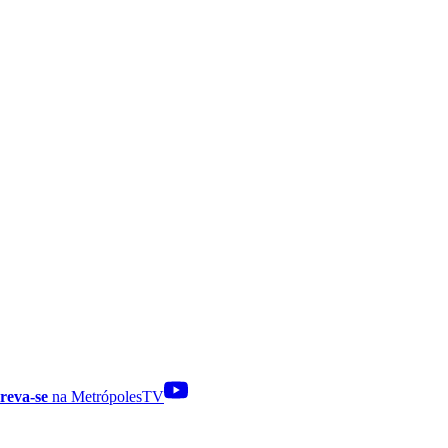
reva-se
na MetrópolesTV