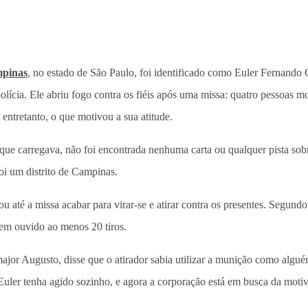
mpinas
, no estado de São Paulo, foi identificado como Euler Fernando 
lícia. Ele abriu fogo contra os fiéis após uma missa: quatro pessoas mo
, entretanto, o que motivou a sua atitude.
e carregava, não foi encontrada nenhuma carta ou qualquer pista sobr
foi um distrito de Campinas.
ou até a missa acabar para virar-se e atirar contra os presentes. Segun
erem ouvido ao menos 20 tiros.
jor Augusto, disse que o atirador sabia utilizar a munição como algu
e Euler tenha agido sozinho, e agora a corporação está em busca da moti