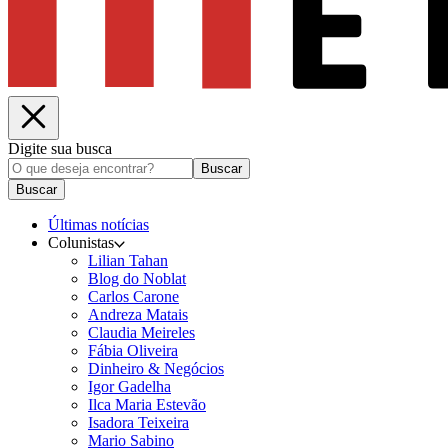
Digite sua busca
Buscar
Buscar
Últimas notícias
Colunistas
Lilian Tahan
Blog do Noblat
Carlos Carone
Andreza Matais
Claudia Meireles
Fábia Oliveira
Dinheiro & Negócios
Igor Gadelha
Ilca Maria Estevão
Isadora Teixeira
Mario Sabino