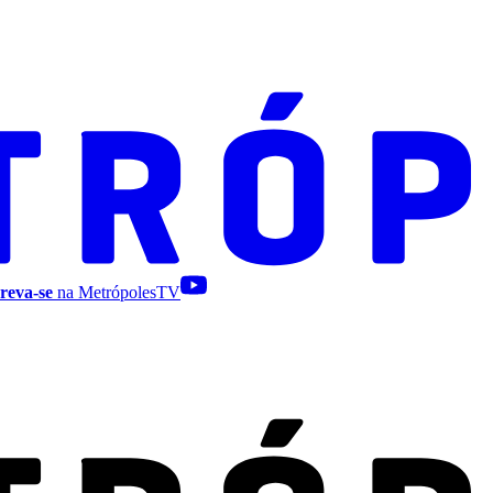
reva-se
na MetrópolesTV