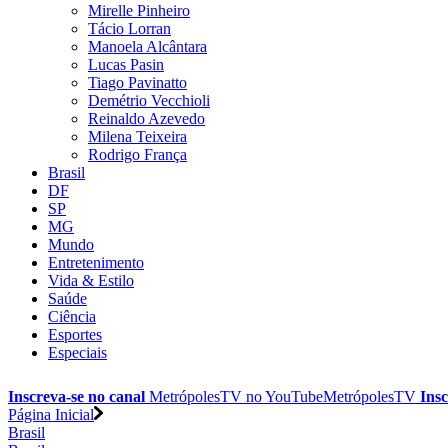
Mirelle Pinheiro
Tácio Lorran
Manoela Alcântara
Lucas Pasin
Tiago Pavinatto
Demétrio Vecchioli
Reinaldo Azevedo
Milena Teixeira
Rodrigo França
Brasil
DF
SP
MG
Mundo
Entretenimento
Vida & Estilo
Saúde
Ciência
Esportes
Especiais
Inscreva-se no canal
MetrópolesTV no
YouTube
MetrópolesTV
Insc
Página Inicial
Brasil