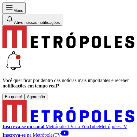
Menu
Ative nossas notificações
Você quer ficar por dentro das notícias mais importantes e receber
notificações em tempo real?
Eu quero!
Agora não
Inscreva-se no canal
MetrópolesTV no
YouTube
MetrópolesTV
Inscreva-se
na MetrópolesTV