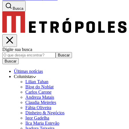
Busca
Digite sua busca
Buscar
Buscar
Últimas notícias
Colunistas
Lilian Tahan
Blog do Noblat
Carlos Carone
Andreza Matais
Claudia Meireles
Fábia Oliveira
Dinheiro & Negócios
Igor Gadelha
Ilca Maria Estevão
Isadora Teixeira