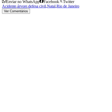
Enviar no WhatsApp
Facebook
Twitter
Acidente
,
árvore
,
defesa civil
,
Natal
,
Rio de Janeiro
Ver Comentários