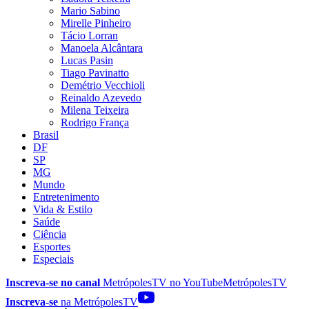
Mario Sabino
Mirelle Pinheiro
Tácio Lorran
Manoela Alcântara
Lucas Pasin
Tiago Pavinatto
Demétrio Vecchioli
Reinaldo Azevedo
Milena Teixeira
Rodrigo França
Brasil
DF
SP
MG
Mundo
Entretenimento
Vida & Estilo
Saúde
Ciência
Esportes
Especiais
Inscreva-se no canal
MetrópolesTV no
YouTube
MetrópolesTV
Inscreva-se
na MetrópolesTV