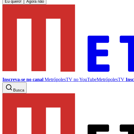
Eu quero!
Agora não
Inscreva-se no canal
MetrópolesTV no
YouTube
MetrópolesTV
Insc
Busca