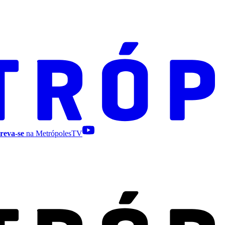
reva-se
na MetrópolesTV