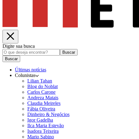
Digite sua busca
Buscar
Buscar
Últimas notícias
Colunistas
Lilian Tahan
Blog do Noblat
Carlos Carone
Andreza Matais
Claudia Meireles
Fábia Oliveira
Dinheiro & Negócios
Igor Gadelha
Ilca Maria Estevão
Isadora Teixeira
Mario Sabino