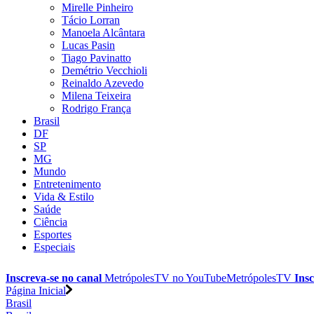
Mirelle Pinheiro
Tácio Lorran
Manoela Alcântara
Lucas Pasin
Tiago Pavinatto
Demétrio Vecchioli
Reinaldo Azevedo
Milena Teixeira
Rodrigo França
Brasil
DF
SP
MG
Mundo
Entretenimento
Vida & Estilo
Saúde
Ciência
Esportes
Especiais
Inscreva-se no canal
MetrópolesTV no
YouTube
MetrópolesTV
Insc
Página Inicial
Brasil