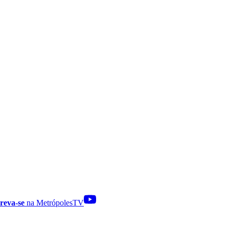
reva-se
na MetrópolesTV