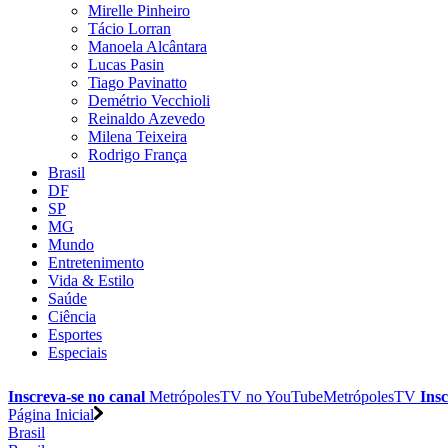
Mirelle Pinheiro
Tácio Lorran
Manoela Alcântara
Lucas Pasin
Tiago Pavinatto
Demétrio Vecchioli
Reinaldo Azevedo
Milena Teixeira
Rodrigo França
Brasil
DF
SP
MG
Mundo
Entretenimento
Vida & Estilo
Saúde
Ciência
Esportes
Especiais
Inscreva-se no canal
MetrópolesTV no
YouTube
MetrópolesTV
Insc
Página Inicial
Brasil