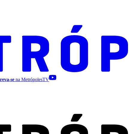
reva-se
na MetrópolesTV