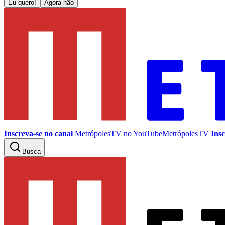
Eu quero!
Agora não
Inscreva-se no canal
MetrópolesTV no
YouTube
MetrópolesTV
Insc
Busca