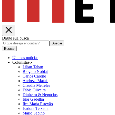
Digite sua busca
Buscar
Buscar
Últimas notícias
Colunistas
Lilian Tahan
Blog do Noblat
Carlos Carone
Andreza Matais
Claudia Meireles
Fábia Oliveira
Dinheiro & Negócios
Igor Gadelha
Ilca Maria Estevão
Isadora Teixeira
Mario Sabino