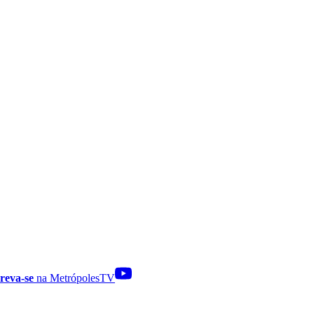
reva-se
na MetrópolesTV