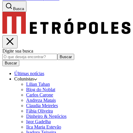
Busca
Digite sua busca
Buscar
Buscar
Últimas notícias
Colunistas
Lilian Tahan
Blog do Noblat
Carlos Carone
Andreza Matais
Claudia Meireles
Fábia Oliveira
Dinheiro & Negócios
Igor Gadelha
Ilca Maria Estevão
Isadora Teixeira