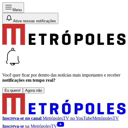
Menu
Ative nossas notificações
Você quer ficar por dentro das notícias mais importantes e receber
notificações em tempo real?
Eu quero!
Agora não
Inscreva-se no canal
MetrópolesTV no
YouTube
MetrópolesTV
Inscreva-se
na MetrópolesTV