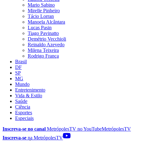
Mario Sabino
Mirelle Pinheiro
Tácio Lorran
Manoela Alcântara
Lucas Pasin
Tiago Pavinatto
Demétrio Vecchioli
Reinaldo Azevedo
Milena Teixeira
Rodrigo França
Brasil
DF
SP
MG
Mundo
Entretenimento
Vida & Estilo
Saúde
Ciência
Esportes
Especiais
Inscreva-se no canal
MetrópolesTV no
YouTube
MetrópolesTV
Inscreva-se
na MetrópolesTV