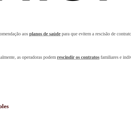
comendação aos
planos de saúde
para que evitem a rescisão de contrat
tualmente, as operadoras podem
rescindir os contratos
familiares e ind
oles