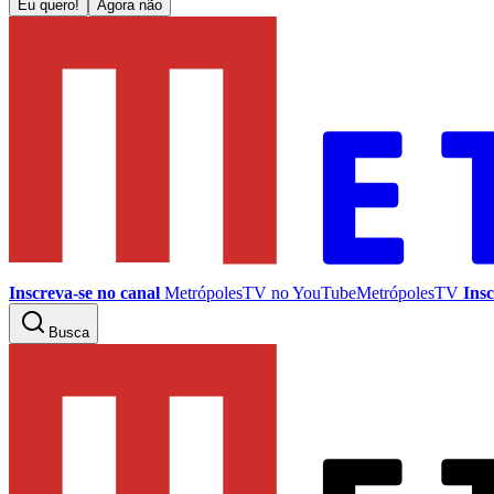
Eu quero!
Agora não
Inscreva-se no canal
MetrópolesTV no
YouTube
MetrópolesTV
Insc
Busca