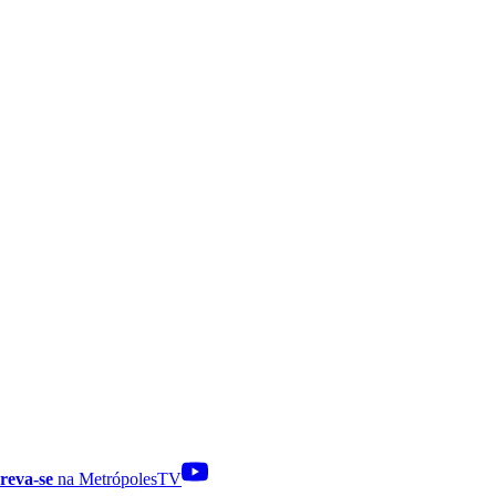
reva-se
na MetrópolesTV