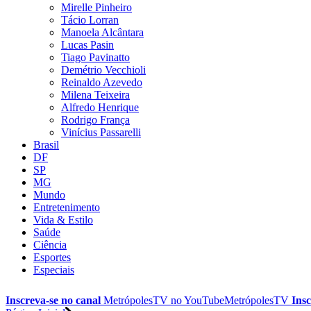
Mirelle Pinheiro
Tácio Lorran
Manoela Alcântara
Lucas Pasin
Tiago Pavinatto
Demétrio Vecchioli
Reinaldo Azevedo
Milena Teixeira
Alfredo Henrique
Rodrigo França
Vinícius Passarelli
Brasil
DF
SP
MG
Mundo
Entretenimento
Vida & Estilo
Saúde
Ciência
Esportes
Especiais
Inscreva-se no canal
MetrópolesTV no
YouTube
MetrópolesTV
Insc