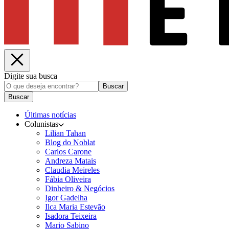
Digite sua busca
Buscar
Buscar
Últimas notícias
Colunistas
Lilian Tahan
Blog do Noblat
Carlos Carone
Andreza Matais
Claudia Meireles
Fábia Oliveira
Dinheiro & Negócios
Igor Gadelha
Ilca Maria Estevão
Isadora Teixeira
Mario Sabino