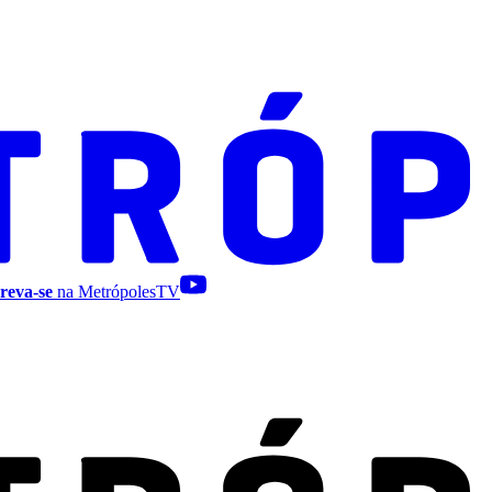
reva-se
na MetrópolesTV