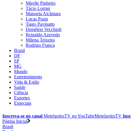
Mirelle Pinheiro
Tácio Lorran
Manoela Alcântara
Lucas Pasin
Tiago Pavinatto
Demétrio Vecchioli
Reinaldo Azevedo
Milena Teixeira
Rodrigo França
Brasil
DF
SP
MG
Mundo
Entretenimento
Vida & Estilo
Saúde
Ciência
Esportes
Especiais
Inscreva-se no canal
MetrópolesTV no
YouTube
MetrópolesTV
Insc
Página Inicial
Brasil