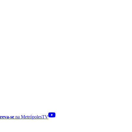
reva-se
na MetrópolesTV