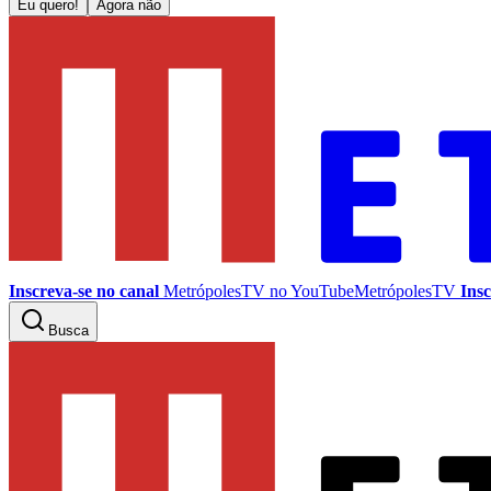
Eu quero!
Agora não
Inscreva-se no canal
MetrópolesTV no
YouTube
MetrópolesTV
Insc
Busca