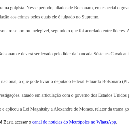
trama golpista. Nesse período, aliados de Bolsonaro, em especial o go
lação aos crimes pelos quais ele é julgado no Supremo.
olsonaro se tornou inelegível, segundo o que foi acordado entre líderes.
olsonaro e deverá ser levado pelo líder da bancada Sóstenes Cavalcan
a nacional, o que pode livrar o deputado federal Eduardo Bolsonaro (P
investigações, atuado em articulação com o governo dos Estados Unidos 
e aplicou a Lei Magnitsky a Alexandre de Moraes, relator da trama gol
! Basta acessar o
canal de notícias do Metrópoles no WhatsApp
.