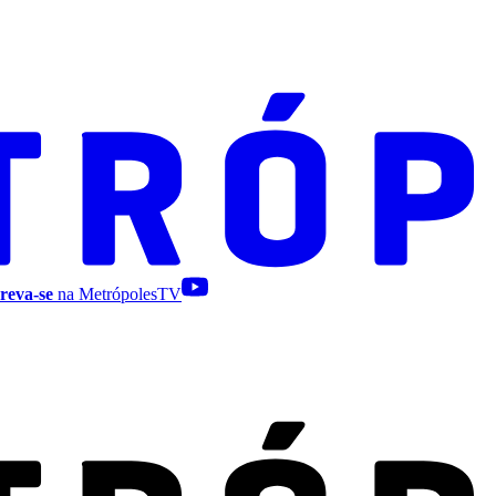
reva-se
na MetrópolesTV