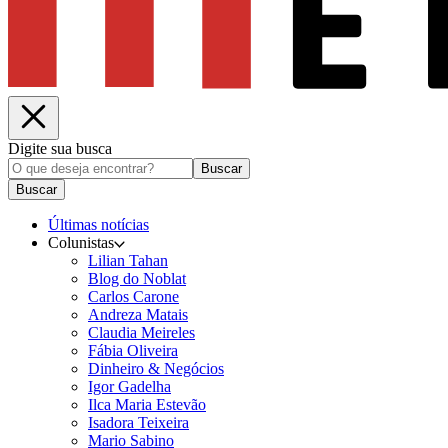
Digite sua busca
Buscar
Buscar
Últimas notícias
Colunistas
Lilian Tahan
Blog do Noblat
Carlos Carone
Andreza Matais
Claudia Meireles
Fábia Oliveira
Dinheiro & Negócios
Igor Gadelha
Ilca Maria Estevão
Isadora Teixeira
Mario Sabino